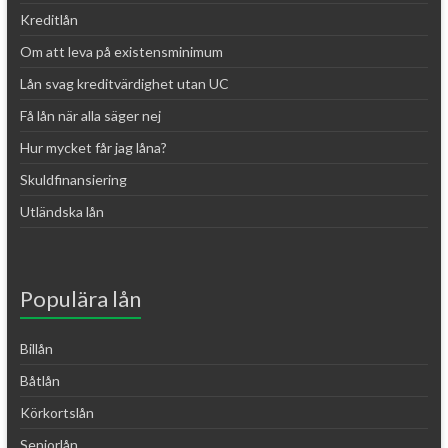
Kreditlån
Om att leva på existensminimum
Lån svag kreditvärdighet utan UC
Få lån när alla säger nej
Hur mycket får jag låna?
Skuldfinansiering
Utländska lån
Populära lån
Billån
Båtlån
Körkortslån
Seniorlån