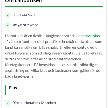
Om Lånbutiken
08 – 1244 96 90
info@lanbutiken.se
Lånbutiken är en flexibel långivare som erbjuder
snabblån
såväl som kontokredit. I praktiken innebär detta att du som
kund kan ansöka om både snabblån eller en kontokredit
vilket fungerar som ett slags reservkapital. Själva företaget
driftas och förvaltas av en större internationell
företagskoncern. På hemsidan kan du snabbt bilda dig en
uppfattning om vilka krav och kostnader som gäller för de
båda lånetyperna.
Plus
Direkt utbetalning (2 banker)