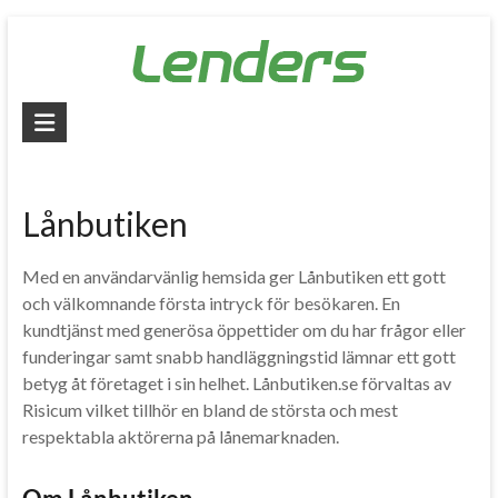
Skip
to
content
Lenders
–
Jämför
Lånbutiken
alla
lån
Med en användarvänlig hemsida ger Lånbutiken ett gott
och välkomnande första intryck för besökaren. En
Jämför
kundtjänst med generösa öppettider om du har frågor eller
billiga
funderingar samt snabb handläggningstid lämnar ett gott
lån
betyg åt företaget i sin helhet. Lånbutiken.se förvaltas av
och
Risicum vilket tillhör en bland de största och mest
låna
respektabla aktörerna på lånemarknaden.
pengar
snabbt