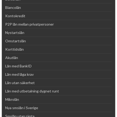
Blancolån
Kontokredit
P2P lån mellan privatpersoner
Nystartslån
Omstartslån
Korttidslån
Akutlån
Lån med BankID
Lån med låga krav
Lån utan säkerhet
Lån med utbetalning dygnet runt
Mikrolån
Nya smslån i Sverige
Smslån utan ränta