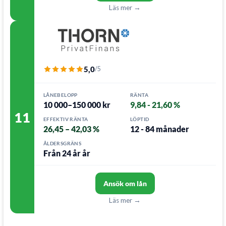
Läs mer →
5,0
/5
LÅNEBELOPP
RÄNTA
10 000–150 000 kr
9,84 - 21,60 %
11
EFFEKTIV RÄNTA
LÖPTID
26,45 – 42,03 %
12 - 84 månader
ÅLDERSGRÄNS
Från 24 år år
Ansök om lån
Läs mer →