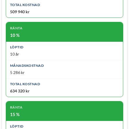
509 940 kr
10 %
10 år
5 286 kr
634 320 kr
15 %