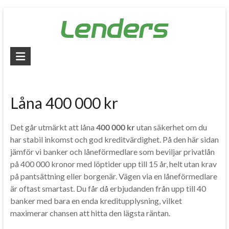
Skip
to
content
Lenders
–
Jämför
Låna 400 000 kr
alla
lån
Det går utmärkt att låna
400 000 kr
utan säkerhet om du
har stabil inkomst och god kreditvärdighet. På den här sidan
Jämför
jämför vi banker och låneförmedlare som beviljar privatlån
billiga
på 400 000 kronor med löptider upp till 15 år, helt utan krav
lån
på pantsättning eller borgenär. Vägen via en låneförmedlare
och
är oftast smartast. Du får då erbjudanden från upp till 40
låna
banker med bara en enda kreditupplysning, vilket
pengar
maximerar chansen att hitta den lägsta räntan.
snabbt