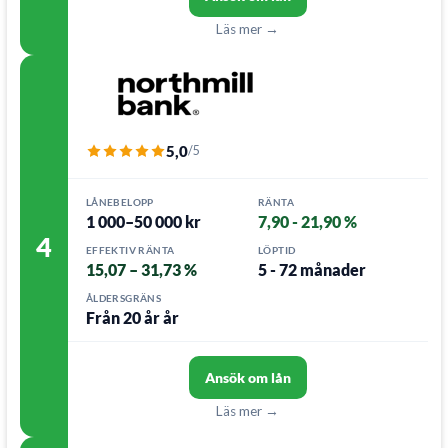
Läs mer →
5,0
/5
LÅNEBELOPP
RÄNTA
1 000–50 000 kr
7,90 - 21,90 %
4
EFFEKTIV RÄNTA
LÖPTID
15,07 – 31,73 %
5 - 72 månader
ÅLDERSGRÄNS
Från 20 år år
Ansök om lån
Läs mer →