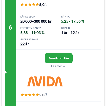
5,0
/5
LÅNEBELOPP
RÄNTA
20 000–300 000 kr
5,25 - 17,55 %
6
EFFEKTIV RÄNTA
LÖPTID
5,38 – 19,03 %
1 år - 12 år
ÅLDERSGRÄNS
22 år
Ansök om lån
Läs mer →
5,0
/5