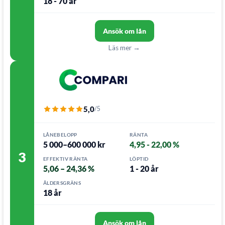
18 - 70 år
Ansök om lån
Läs mer →
5,0
/5
LÅNEBELOPP
RÄNTA
5 000–600 000 kr
4,95 - 22,00 %
3
EFFEKTIV RÄNTA
LÖPTID
5,06 – 24,36 %
1 - 20 år
ÅLDERSGRÄNS
18 år
Ansök om lån