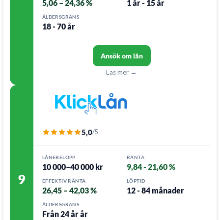
5,06 – 24,36 %
1 år - 15 år
ÅLDERSGRÄNS
18 - 70 år
Ansök om lån
Läs mer →
5,0
/5
LÅNEBELOPP
RÄNTA
10 000–40 000 kr
9,84 - 21,60 %
9
EFFEKTIV RÄNTA
LÖPTID
26,45 – 42,03 %
12 - 84 månader
ÅLDERSGRÄNS
Från 24 år år