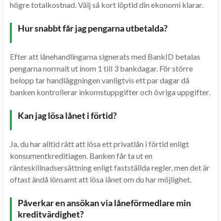
högre totalkostnad. Välj så kort löptid din ekonomi klarar.
Hur snabbt får jag pengarna utbetalda?
Efter att lånehandlingarna signerats med BankID betalas
pengarna normalt ut inom 1 till 3 bankdagar. För större
belopp tar handläggningen vanligtvis ett par dagar då
banken kontrollerar inkomstuppgifter och övriga uppgifter.
Kan jag lösa lånet i förtid?
Ja, du har alltid rätt att lösa ett privatlån i förtid enligt
konsumentkreditlagen. Banken får ta ut en
ränteskillnadsersättning enligt fastställda regler, men det är
oftast ändå lönsamt att lösa lånet om du har möjlighet.
Påverkar en ansökan via låneförmedlare min
kreditvärdighet?