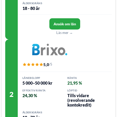
ÅLDERSGRÄNS
18 - 80 år
Ansök om lån
Läs mer →
5,0
/5
LÅNEBELOPP
RÄNTA
5 000–50 000 kr
21,95 %
EFFEKTIV RÄNTA
LÖPTID
2
24,30 %
Tills vidare
(revolverande
kontokredit)
ÅLDERSGRÄNS