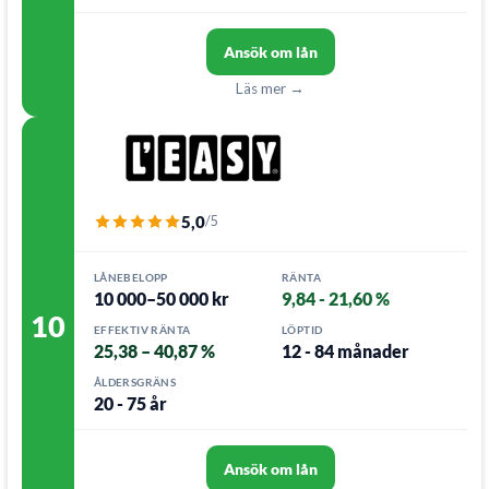
Ansök om lån
Läs mer →
5,0
/5
LÅNEBELOPP
RÄNTA
10 000–50 000 kr
9,84 - 21,60 %
10
EFFEKTIV RÄNTA
LÖPTID
25,38 – 40,87 %
12 - 84 månader
ÅLDERSGRÄNS
20 - 75 år
Ansök om lån