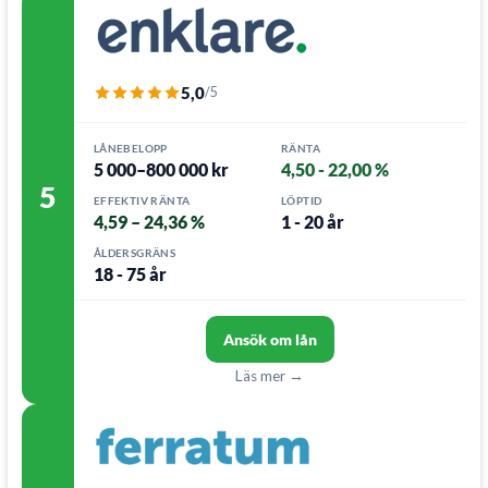
5,0
/5
LÅNEBELOPP
RÄNTA
5 000–800 000 kr
4,50 - 22,00 %
5
EFFEKTIV RÄNTA
LÖPTID
4,59 – 24,36 %
1 - 20 år
ÅLDERSGRÄNS
18 - 75 år
Ansök om lån
Läs mer →