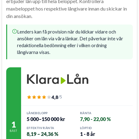
erbjuder lån upp till
hela beloppet.
Kontrollera
maxbeloppet
hos respektive långivare innan
du skickar in
din
ansökan.
Lenders kan få provision när du klickar vidare och
ansöker om lån via våra länkar. Det påverkar inte vår
redaktionella bedömning eller i vilken ordning
långivarna visas.
4,8
/5
LÅNEBELOPP
RÄNTA
5 000–150 000 kr
7,90 - 22,00 %
1
EFFEKTIV RÄNTA
LÖPTID
BÄST
8,19 – 24,36 %
1 - 8 år