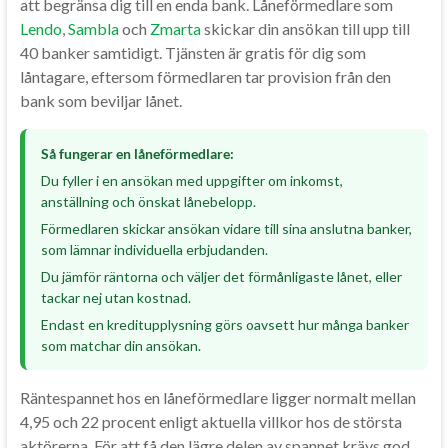
att begränsa dig till en enda bank. Låneförmedlare som
Lendo
,
Sambla
och
Zmarta
skickar din ansökan till upp till
40 banker samtidigt. Tjänsten är gratis för dig som
låntagare, eftersom förmedlaren tar provision från den
bank som beviljar lånet.
Så fungerar en låneförmedlare:
Du fyller i en ansökan med uppgifter om inkomst,
anställning och önskat lånebelopp.
Förmedlaren skickar ansökan vidare till sina anslutna banker,
som lämnar individuella erbjudanden.
Du jämför räntorna och väljer det förmånligaste lånet, eller
tackar nej utan kostnad.
Endast en kreditupplysning görs oavsett hur många banker
som matchar din ansökan.
Räntespannet hos en låneförmedlare ligger normalt mellan
4,95 och 22 procent enligt aktuella villkor hos de största
aktörerna. För att få den lägre delen av spannet krävs god