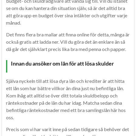
budget- och skuldrådgivare att vända sig till. Vill du istället
se om du kan hantera din situation själv, så är det alltid bra
att göra upp en budget över sina intäkter och utgifter varje
månad.
Det finns flera bra mallar att finna online för detta, många är
också gratis att ladda ner. Vill du göra det än enklare än så
då går det självklart precis lika bra med penna och papper.
Innan du ansöker om lån för att lösa skulder
Själva nyckeln till att lösa dyra lån och krediter är att hitta
ett lån som har bättre villkor än dina just nu befintliga lån.
Kom ihåg att alltid se över ditt totala skuldbelopp och
räntekostnader på de lån du har idag. Matcha sedan dina
befintliga räntekostnader med ett bra samlingslån här hos
oss.
Precis som vi har varit inne på sedan tidigare så behöver det