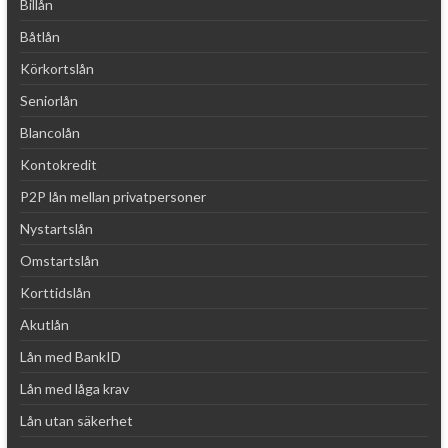
Billån
Båtlån
Körkortslån
Seniorlån
Blancolån
Kontokredit
P2P lån mellan privatpersoner
Nystartslån
Omstartslån
Korttidslån
Akutlån
Lån med BankID
Lån med låga krav
Lån utan säkerhet