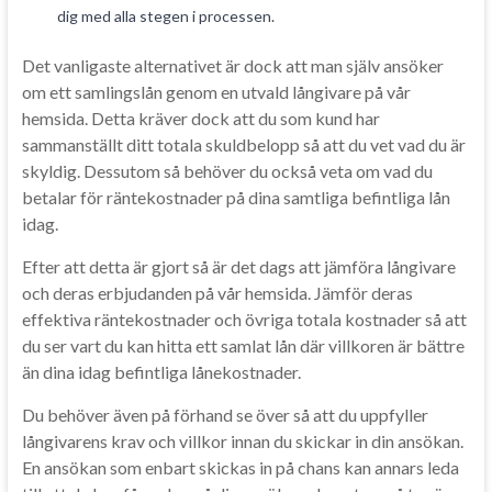
dig med alla stegen i processen.
Det vanligaste alternativet är dock att man själv ansöker
om ett samlingslån genom en utvald långivare på vår
hemsida. Detta kräver dock att du som kund har
sammanställt ditt totala skuldbelopp så att du vet vad du är
skyldig. Dessutom så behöver du också veta om vad du
betalar för räntekostnader på dina samtliga befintliga lån
idag.
Efter att detta är gjort så är det dags att jämföra långivare
och deras erbjudanden på vår hemsida. Jämför deras
effektiva räntekostnader och övriga totala kostnader så att
du ser vart du kan hitta ett samlat lån där villkoren är bättre
än dina idag befintliga lånekostnader.
Du behöver även på förhand se över så att du uppfyller
långivarens krav och villkor innan du skickar in din ansökan.
En ansökan som enbart skickas in på chans kan annars leda