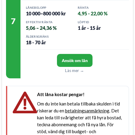
LÅNEBELOPP
RÄNTA
10 000–800 000 kr
4,95 - 22,00 %
7
EFFEKTIV RÄNTA
LÖPTID
5,06 – 24,36 %
1 år - 15 år
ÅLDERSGRÄNS
18 - 70 år
Ansök om lån
Läs mer →
Att låna kostar pengar!
Om du inte kan betala tillbaka skulden i tid
riskerar du en
betalningsanmärkning
. Det
kan leda till svårigheter att få hyra bostad,
teckna abonnemang och få nya lån. För
stöd, vänd dig till budget- och