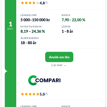
4,8
/5
LÅNEBELOPP
RÄNTA
5 000–150 000 kr
7,90 - 22,00 %
1
EFFEKTIV RÄNTA
LÖPTID
BÄST
8,19 – 24,36 %
1 - 8 år
ÅLDERSGRÄNS
18 - 80 år
Ansök om lån
Läs mer →
5,0
/5
LÅNEBELOPP
RÄNTA