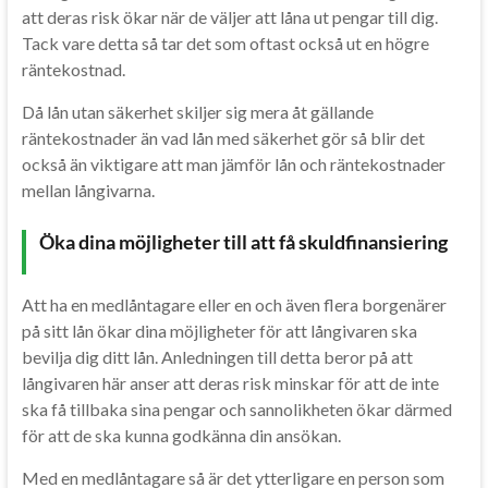
att deras risk ökar när de väljer att låna ut pengar till dig.
Tack vare detta så tar det som oftast också ut en högre
räntekostnad.
Då lån utan säkerhet skiljer sig mera åt gällande
räntekostnader än vad lån med säkerhet gör så blir det
också än viktigare att man jämför lån och räntekostnader
mellan långivarna.
Öka dina möjligheter till att få skuldfinansiering
Att ha en medlåntagare eller en och även flera borgenärer
på sitt lån ökar dina möjligheter för att långivaren ska
bevilja dig ditt lån. Anledningen till detta beror på att
långivaren här anser att deras risk minskar för att de inte
ska få tillbaka sina pengar och sannolikheten ökar därmed
för att de ska kunna godkänna din ansökan.
Med en medlåntagare så är det ytterligare en person som