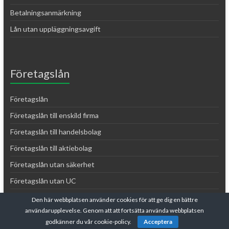
Betalningsanmärkning
Lån utan uppläggningsavgift
Företagslån
Företagslån
Företagslån till enskild firma
Företagslån till handelsbolag
Företagslån till aktiebolag
Företagslån utan säkerhet
Företagslån utan UC
Företagslån med betalningsanmärkning
Den här webbplatsen använder cookies för att ge dig en bättre
användarupplevelse. Genom att att fortsätta använda webbplatsen
Företagslån till nystartat företag
godkänner du vår cookie-policy.
Acceptera