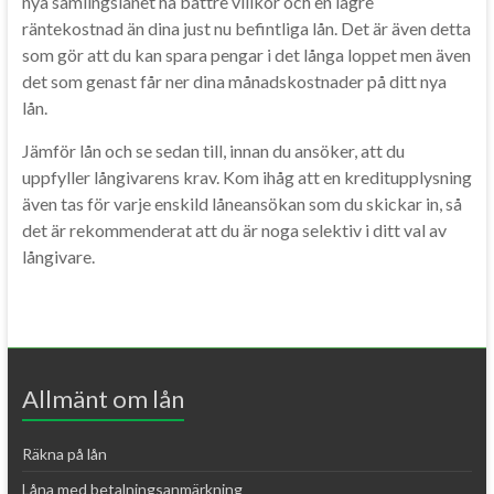
nya samlingslånet ha bättre villkor och en lägre
räntekostnad än dina just nu befintliga lån. Det är även detta
som gör att du kan spara pengar i det långa loppet men även
det som genast får ner dina månadskostnader på ditt nya
lån.
Jämför lån och se sedan till, innan du ansöker, att du
uppfyller långivarens krav. Kom ihåg att en kreditupplysning
även tas för varje enskild låneansökan som du skickar in, så
det är rekommenderat att du är noga selektiv i ditt val av
långivare.
Allmänt om lån
Räkna på lån
Låna med betalningsanmärkning