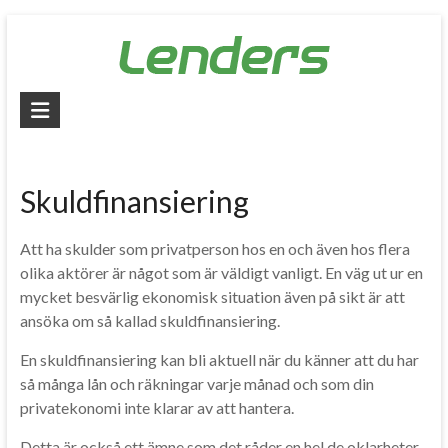
Skip
to
content
Lenders
–
Jämför
Skuldfinansiering
alla
lån
Att ha skulder som privatperson hos en och även hos flera
olika aktörer är något som är väldigt vanligt. En väg ut ur en
Jämför
mycket besvärlig ekonomisk situation även på sikt är att
billiga
ansöka om så kallad skuldfinansiering.
lån
En skuldfinansiering kan bli aktuell när du känner att du har
och
så många lån och räkningar varje månad och som din
låna
privatekonomi inte klarar av att hantera.
pengar
snabbt
Detta är också ett ämne som det råder en hel de oklarheter