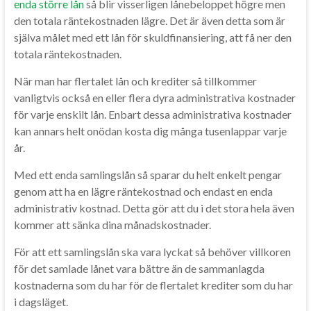
enda större lån
så blir visserligen lånebeloppet högre men
den totala räntekostnaden lägre. Det är även detta som är
själva målet med ett lån för skuldfinansiering, att få ner den
totala räntekostnaden.
När man har flertalet lån och krediter så tillkommer
vanligtvis också en eller flera dyra administrativa kostnader
för varje enskilt lån. Enbart dessa administrativa kostnader
kan annars helt onödan kosta dig många tusenlappar varje
år.
Med ett enda samlingslån så sparar du helt enkelt pengar
genom att ha en lägre räntekostnad och endast en enda
administrativ kostnad. Detta gör att du i det stora hela även
kommer att sänka dina månadskostnader.
För att ett samlingslån ska vara lyckat så behöver villkoren
för det samlade lånet vara bättre än de sammanlagda
kostnaderna som du har för de flertalet krediter som du har
i dagsläget.