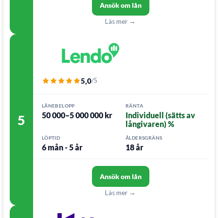
Ansök om lån
Läs mer →
5,0
/5
LÅNEBELOPP
RÄNTA
50 000–5 000 000 kr
Individuell (sätts av
5
långivaren) %
LÖPTID
ÅLDERSGRÄNS
6 mån - 5 år
18 år
Ansök om lån
Läs mer →