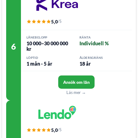
5,0
/5
LÅNEBELOPP
RÄNTA
10 000–30 000 000
Individuell %
6
kr
LÖPTID
ÅLDERSGRÄNS
1 mån - 5 år
18 år
Ansök om lån
Läs mer →
5,0
/5