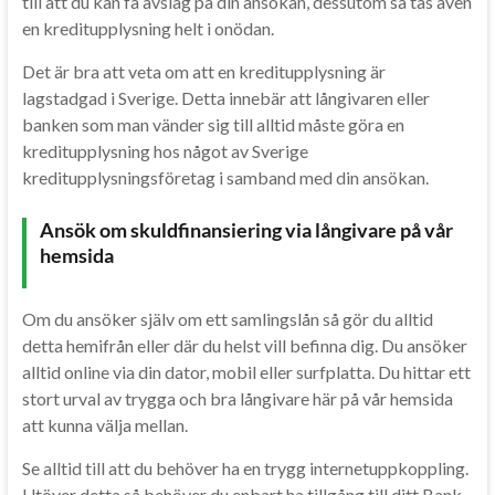
till att du kan få avslag på din ansökan, dessutom så tas även
en kreditupplysning helt i onödan.
Det är bra att veta om att en kreditupplysning är
lagstadgad i Sverige. Detta innebär att långivaren eller
banken som man vänder sig till alltid måste göra en
kreditupplysning hos något av Sverige
kreditupplysningsföretag i samband med din ansökan.
Ansök om skuldfinansiering via långivare på vår
hemsida
Om du ansöker själv om ett samlingslån så gör du alltid
detta hemifrån eller där du helst vill befinna dig. Du ansöker
alltid online via din dator, mobil eller surfplatta. Du hittar ett
stort urval av trygga och bra långivare här på vår hemsida
att kunna välja mellan.
Se alltid till att du behöver ha en trygg internetuppkoppling.
Utöver detta så behöver du enbart ha tillgång till ditt Bank-