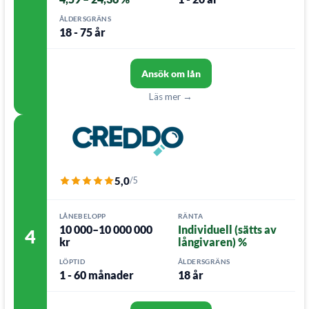
ÅLDERSGRÄNS
18 - 75 år
Ansök om lån
Läs mer →
5,0
/5
LÅNEBELOPP
RÄNTA
10 000–10 000 000
Individuell (sätts av
4
kr
långivaren) %
LÖPTID
ÅLDERSGRÄNS
1 - 60 månader
18 år