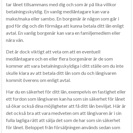
tar lånet tillsammans med dig och som är på lika villkor
betalningsskyldig. En vanlig medlåntagare kan vara
make/maka eller sambo. En borgenär är någon som går i
god för dig och din förmåga att kunna betala ditt lån enligt
avtal. En vanlig borgenär kan vara en familjemedlem eller
nära vän.
Det är dock viktigt att veta om att en eventuell
medlåntagare och en eller flera borgenärer är de som
kommer att vara betalningsskyldiga i ditt ställe om du inte
skulle klara av att betala ditt lån som du och långivaren
kommit överens om enligt avtal.
Har du en säkerhet för ditt lån, exempelvis en fastighet eller
ett fordon som långivaren kan ha som sin säkerhet för lånet
så ökar också dina möjligheter att få ditt lån beviljat. Här är
det också bra att vara medveten om att långivaren är i sin
fulla lagliga rätt att sälja det som de har som sin säkerhet
för lånet. Beloppet från försäljningen används sedan som