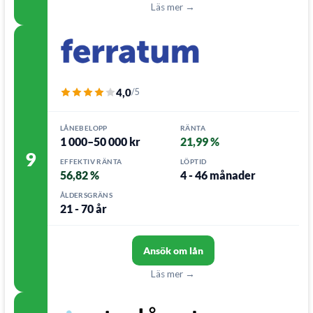
Läs mer →
4,0
/5
LÅNEBELOPP
RÄNTA
1 000–50 000 kr
21,99 %
9
EFFEKTIV RÄNTA
LÖPTID
56,82 %
4 - 46 månader
ÅLDERSGRÄNS
21 - 70 år
Ansök om lån
Läs mer →