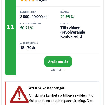
4,0
LÅNEBELOPP
RÄNTA
3 000–40 000 kr
21,95 %
EFFEKTIV RÄNTA
LÖPTID
11
50,91 %
Tills vidare
(revolverande
kontokredit)
ÅLDERSGRÄNS
18 - 70 år
Ansök om lån
Läs mer →
Att låna kostar pengar!
Om du inte kan betala tillbaka skulden i tid
riskerar du en
betalningsanmärkning
. Det