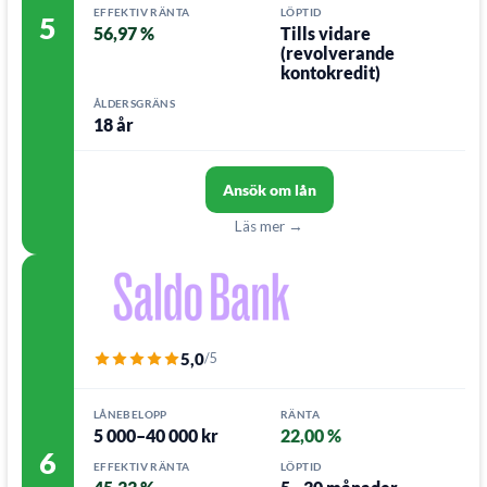
EFFEKTIV RÄNTA
LÖPTID
5
56,97 %
Tills vidare
(revolverande
kontokredit)
ÅLDERSGRÄNS
18 år
Ansök om lån
Läs mer →
5,0
/5
LÅNEBELOPP
RÄNTA
5 000–40 000 kr
22,00 %
6
EFFEKTIV RÄNTA
LÖPTID