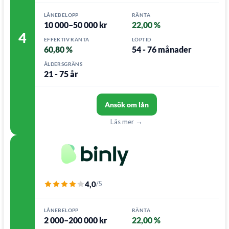
LÅNEBELOPP
RÄNTA
10 000–50 000 kr
22,00 %
4
EFFEKTIV RÄNTA
LÖPTID
60,80 %
54 - 76 månader
ÅLDERSGRÄNS
21 - 75 år
Ansök om lån
Läs mer →
4,0
/5
LÅNEBELOPP
RÄNTA
2 000–200 000 kr
22,00 %