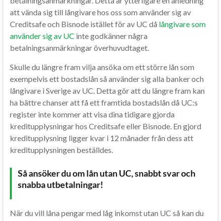
betalningsanmärkningar. Detta är ytterligare en anledning
att vända sig till långivare hos oss som använder sig av
Creditsafe och Bisnode istället för av UC då
långivare som
använder sig av UC
inte godkänner några
betalningsanmärkningar överhuvudtaget.
Skulle du längre fram vilja ansöka om ett större lån som
exempelvis ett bostadslån så använder sig alla banker och
långivare i Sverige av UC. Detta gör att du längre fram kan
ha bättre chanser att få ett framtida bostadslån då UC:s
register inte kommer att visa dina tidigare gjorda
kreditupplysningar hos Creditsafe eller Bisnode. En gjord
kreditupplysning ligger kvar i 12 månader från dess att
kreditupplysningen beställdes.
Så ansöker du om lån utan UC, snabbt svar och
snabba utbetalningar!
När du vill låna pengar med låg inkomst utan UC så kan du