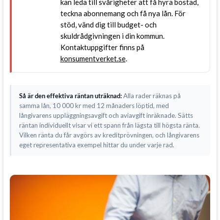
kan leda till svårigheter att få hyra bostad,
teckna abonnemang och få nya lån. För
stöd, vänd dig till budget- och
skuldrådgivningen i din kommun.
Kontaktuppgifter finns på
konsumentverket.se
.
Så är den effektiva räntan uträknad:
Alla rader räknas på
samma lån, 10 000 kr med 12 månaders löptid, med
långivarens uppläggningsavgift och aviavgift inräknade. Sätts
räntan individuellt visar vi ett spann från lägsta till högsta ränta.
Vilken ränta du får avgörs av kreditprövningen, och långivarens
eget representativa exempel hittar du under varje rad.