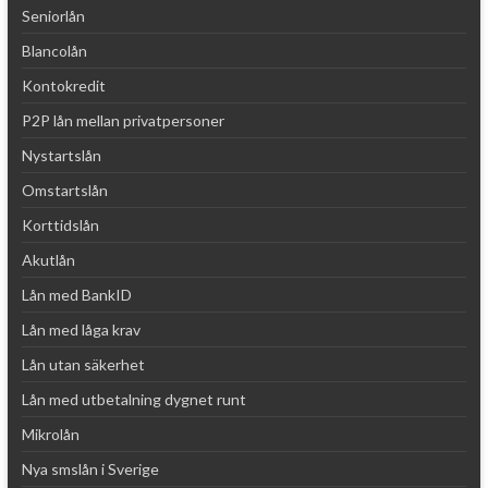
Seniorlån
Blancolån
Kontokredit
P2P lån mellan privatpersoner
Nystartslån
Omstartslån
Korttidslån
Akutlån
Lån med BankID
Lån med låga krav
Lån utan säkerhet
Lån med utbetalning dygnet runt
Mikrolån
Nya smslån i Sverige