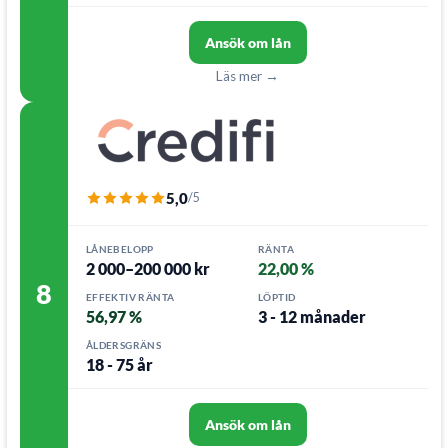
Ansök om lån
Läs mer →
5,0
/5
LÅNEBELOPP
RÄNTA
2 000–200 000 kr
22,00 %
8
EFFEKTIV RÄNTA
LÖPTID
56,97 %
3 - 12 månader
ÅLDERSGRÄNS
18 - 75 år
Ansök om lån