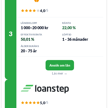
4,0
/5
LÅNEBELOPP
RÄNTA
1 000–20 000 kr
22,00 %
3
EFFEKTIV RÄNTA
LÖPTID
50,01 %
1 - 36 månader
ÅLDERSGRÄNS
20 - 75 år
Ansök om lån
Läs mer →
5,0
/5