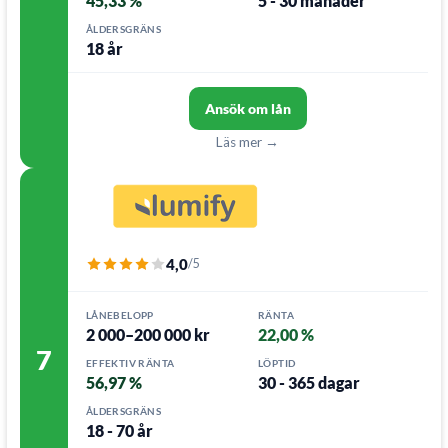
45,33 %
5 - 30 månader
ÅLDERSGRÄNS
18 år
Ansök om lån
Läs mer →
4,0
/5
LÅNEBELOPP
RÄNTA
2 000–200 000 kr
22,00 %
7
EFFEKTIV RÄNTA
LÖPTID
56,97 %
30 - 365 dagar
ÅLDERSGRÄNS
18 - 70 år