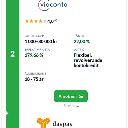
4,0
/5
LÅNEBELOPP
RÄNTA
1 000–30 000 kr
22,00 %
EFFEKTIV RÄNTA
LÖPTID
2
179,66 %
Flexibel,
revolverande
kontokredit
ÅLDERSGRÄNS
18 - 75 år
Ansök om lån
Läs mer →