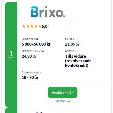
5,0
/5
LÅNEBELOPP
RÄNTA
5 000–50 000 kr
21,95 %
1
EFFEKTIV RÄNTA
LÖPTID
24,30 %
Tills vidare
BÄST
(revolverande
kontokredit)
ÅLDERSGRÄNS
18 - 70 år
Ansök om lån
Läs mer →