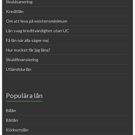
Skuldsanering
Kreditlån
Om att leva på existensminimum
Lån svag kreditvärdighet utan UC
Få lån när alla säger nej
Hur mycket får jag låna?
Skuldfinansiering
Utländska lån
Populära lån
Billån
Båtlån
Körkortslån