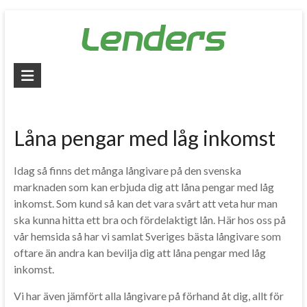
Skip
to
content
Lenders
–
Jämför
Låna pengar med låg inkomst
alla
lån
Idag så finns det många långivare på den svenska
marknaden som kan erbjuda dig att låna pengar med låg
Jämför
inkomst. Som kund så kan det vara svårt att veta hur man
billiga
ska kunna hitta ett bra och fördelaktigt lån. Här hos oss på
lån
vår hemsida så har vi samlat Sveriges bästa långivare som
och
oftare än andra kan bevilja dig att låna pengar med låg
låna
inkomst.
pengar
Vi har även jämfört alla långivare på förhand åt dig, allt för
snabbt