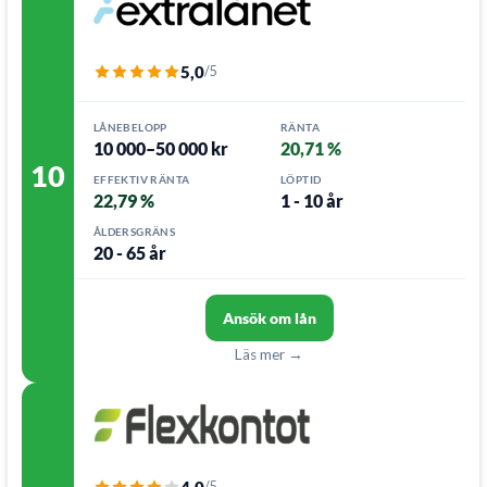
5,0
/5
LÅNEBELOPP
RÄNTA
10 000–50 000 kr
20,71 %
10
EFFEKTIV RÄNTA
LÖPTID
22,79 %
1 - 10 år
ÅLDERSGRÄNS
20 - 65 år
Ansök om lån
Läs mer →
/5