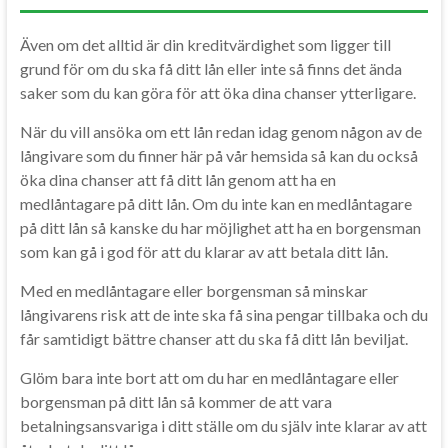
Även om det alltid är din kreditvärdighet som ligger till
grund för om du ska få ditt lån eller inte så finns det ända
saker som du kan göra för att öka dina chanser ytterligare.
När du vill ansöka om ett lån redan idag genom någon av de
långivare som du finner här på vår hemsida så kan du också
öka dina chanser att få ditt lån genom att ha en
medlåntagare på ditt lån. Om du inte kan en medlåntagare
på ditt lån så kanske du har möjlighet att ha en borgensman
som kan gå i god för att du klarar av att betala ditt lån.
Med en medlåntagare eller borgensman så minskar
långivarens risk att de inte ska få sina pengar tillbaka och du
får samtidigt bättre chanser att du ska få ditt lån beviljat.
Glöm bara inte bort att om du har en medlåntagare eller
borgensman på ditt lån så kommer de att vara
betalningsansvariga i ditt ställe om du själv inte klarar av att