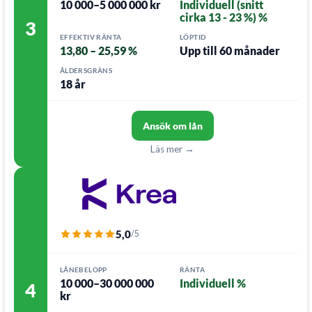
10 000–5 000 000 kr
Individuell (snitt
cirka 13 - 23 %) %
3
EFFEKTIV RÄNTA
LÖPTID
13,80 – 25,59 %
Upp till 60 månader
ÅLDERSGRÄNS
18 år
Ansök om lån
Läs mer →
5,0
/5
LÅNEBELOPP
RÄNTA
10 000–30 000 000
Individuell %
4
kr