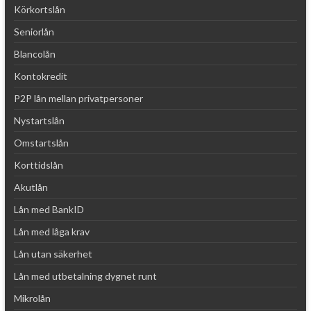
Körkortslån
Seniorlån
Blancolån
Kontokredit
P2P lån mellan privatpersoner
Nystartslån
Omstartslån
Korttidslån
Akutlån
Lån med BankID
Lån med låga krav
Lån utan säkerhet
Lån med utbetalning dygnet runt
Mikrolån