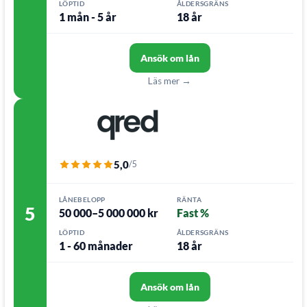
LÖPTID
ÅLDERSGRÄNS
1 mån - 5 år
18 år
Ansök om lån
Läs mer →
5,0
/5
LÅNEBELOPP
RÄNTA
5
50 000–5 000 000 kr
Fast %
LÖPTID
ÅLDERSGRÄNS
1 - 60 månader
18 år
Ansök om lån