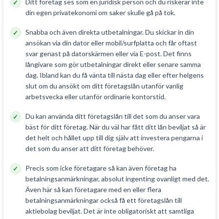
Ditt företag ses som en juridisk person och du riskerar inte
din egen privatekonomi om saker skulle gå på tok.
Snabba och även direkta utbetalningar. Du skickar in din
ansökan via din dator eller mobil/surfplatta och får oftast
svar genast på datorskärmen eller via E-post. Det finns
långivare som gör utbetalningar direkt eller senare samma
dag. Ibland kan du få vänta till nästa dag eller efter helgens
slut om du ansökt om ditt företagslån utanför vanlig
arbetsvecka eller utanför ordinarie kontorstid.
Du kan använda ditt företagslån till det som du anser vara
bäst för ditt företag. När du väl har fått ditt lån beviljat så är
det helt och hållet upp till dig själv att investera pengarna i
det som du anser att ditt företag behöver.
Precis som icke företagare så kan även företag ha
betalningsanmärkningar, absolut ingenting ovanligt med det.
Även här så kan företagare med en eller flera
betalningsanmärkningar också få ett företagslån till
aktiebolag beviljat. Det är inte obligatoriskt att samtliga