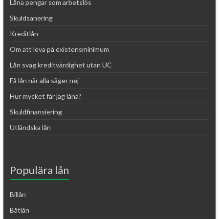
Låna pengar som arbetslös
Skuldsanering
Kreditlån
Om att leva på existensminimum
Lån svag kreditvärdighet utan UC
Få lån när alla säger nej
Hur mycket får jag låna?
Skuldfinansiering
Utländska lån
Populära lån
Billån
Båtlån