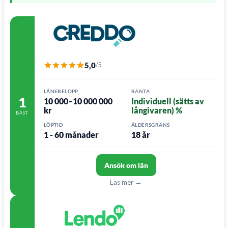
5,0
/5
LÅNEBELOPP
RÄNTA
1
10 000–10 000 000
Individuell (sätts av
kr
långivaren) %
BÄST
LÖPTID
ÅLDERSGRÄNS
1 - 60 månader
18 år
Ansök om lån
Läs mer →