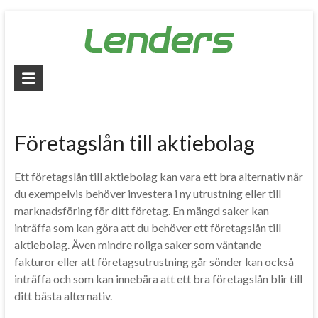
Skip
to
content
Lenders
–
Jämför
Företagslån till aktiebolag
alla
lån
Ett företagslån till aktiebolag kan vara ett bra alternativ när
du exempelvis behöver investera i ny utrustning eller till
Jämför
marknadsföring för ditt företag. En mängd saker kan
billiga
inträffa som kan göra att du behöver ett företagslån till
lån
aktiebolag. Även mindre roliga saker som väntande
och
fakturor eller att företagsutrustning går sönder kan också
låna
inträffa och som kan innebära att ett bra företagslån blir till
pengar
ditt bästa alternativ.
snabbt