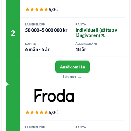
5,0
/5
LÅNEBELOPP
RÄNTA
50 000–5 000 000 kr
Individuell (sätts av
2
långivaren) %
LÖPTID
ÅLDERSGRÄNS
6 mån - 5 år
18 år
Ansök om lån
Läs mer →
5,0
/5
LÅNEBELOPP
RÄNTA