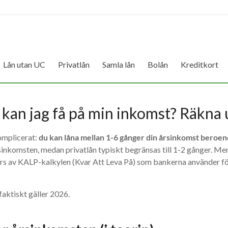
Lån utan UC
Privatlån
Samla lån
Bolån
Kreditkort
kan jag få på min inkomst? Räkna u
omplicerat:
du kan låna mellan 1-6 gånger din årsinkomst beroen
årsinkomsten, medan privatlån typiskt begränsas till 1-2 gånger. Me
yrs av KALP-kalkylen (Kvar Att Leva På) som bankerna använder för
 faktiskt gäller 2026.