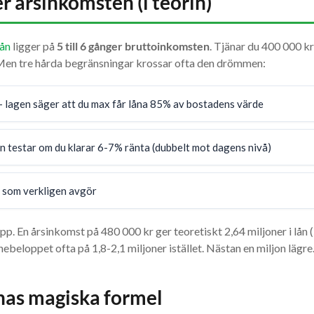
r årsinkomsten (i teorin)
ån
ligger på
5 till 6 gånger bruttoinkomsten
. Tjänar du 400 000 kr
r. Men tre hårda begränsningar krossar ofta den drömmen:
 lagen säger att du max får låna 85% av bostadens värde
 testar om du klarar 6-7% ränta (dubbelt mot dagens nivå)
 som verkligen avgör
. En årsinkomst på 480 000 kr ger teoretiskt 2,64 miljoner i lån 
ebeloppet ofta på 1,8-2,1 miljoner istället. Nästan en miljon lägre
as magiska formel