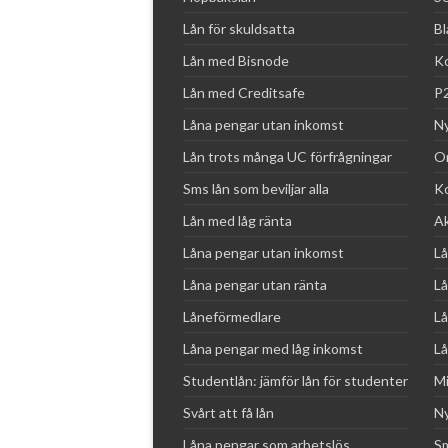
Lån för skuldsatta
Bl
Lån med Bisnode
Ko
Lån med Creditsafe
P2
Låna pengar utan inkomst
Ny
Lån trots många UC förfrågningar
Om
Sms lån som beviljar alla
Ko
Lån med låg ränta
Ak
Låna pengar utan inkomst
Lå
Låna pengar utan ränta
Lå
Låneförmedlare
Lå
Låna pengar med låg inkomst
Lå
Studentlån: jämför lån för studenter
Mi
Svårt att få lån
Ny
Låna pengar som arbetslös
Sm