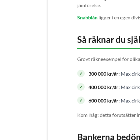
jämförelse.
Snabblån
ligger i en egen div
Så räknar du sjä
Grovt räkneexempel för olika
300 000 kr/år:
Max cirka
400 000 kr/år:
Max cirka
600 000 kr/år:
Max cirka
Kom ihåg: detta förutsätter i
Bankerna bedöm