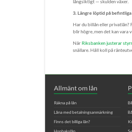
långsiktigt — skulden växer.
3. Längre löptid på befintliga
Har du billån eller privatlån
blir högre, men det kan vara
När
Riksbanken justerar styr
snällare. Håll koll på ränteut
Allmänt om lån
P
Räkna på lån
Bi
Låna med betalningsanmärkning
Bå
Finns det billiga lån?
Kö
Hopbakslån
Se