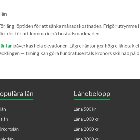
 lån
? Förläng löptiden för att sänka månadskostnaden. Frigör utrymme 
 värt det för att komma in på bostadsmarknaden.
räntan
påverkas hela ekvationen. Lägre räntor ger högre lånetak ef
vecklingen — timing kan göra hundratusentals kronors skillnad på di
opulära lån
Lånebelopp
llån
Låna 500 kr
tlån
Låna 1000 kr
rkortslån
Låna 2000 kr
niorlån
Låna 3000 kr