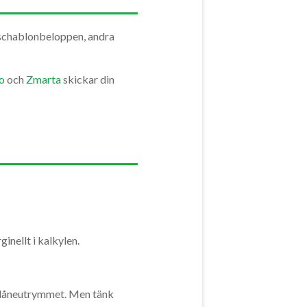
 schablonbeloppen, andra
o
och
Zmarta
skickar din
inellt i kalkylen.
ar låneutrymmet. Men tänk