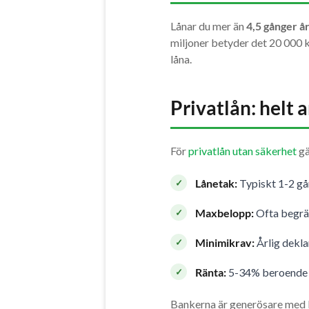
Lånar du mer än
4,5 gånger å
miljoner betyder det 20 000 k
låna.
Privatlån: helt 
För
privatlån utan säkerhet
gä
Lånetak:
Typiskt 1-2 gå
Maxbelopp:
Ofta begrän
Minimikrav:
Årlig dekl
Ränta:
5-34% beroende p
Bankerna är generösare med b