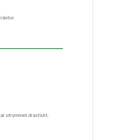
rräntor.
kar utrymmet drastiskt.