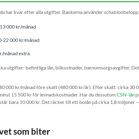
u har kvar efter alla utgifter. Bankerna använder schablonbelopp
13 000 kr/månad
0-22 000 kr/månad
r/månad extra
ska utgifter: befintliga lån, bilkostnader, barnomsorgsavgifter. De
40 000 kr/månad före skatt (480 000 kr/år). Efter skatt: cirka 30
minst 15 500 kr för levnadskostnader. Har du dessutom
CSN-lån
p
tår bara 10 000 kr. Det räcker till ett bolån på cirka 1,8 miljoner 
vet som biter