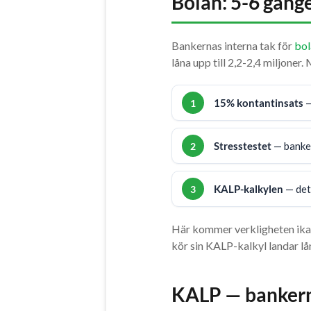
Bolån: 5-6 gånge
Bankernas interna tak för
bol
låna upp till 2,2-2,4 miljone
15% kontantinsats
—
Stresstestet
— banken
KALP-kalkylen
— det
Här kommer verkligheten ikapp
kör sin KALP-kalkyl landar lån
KALP — bankern