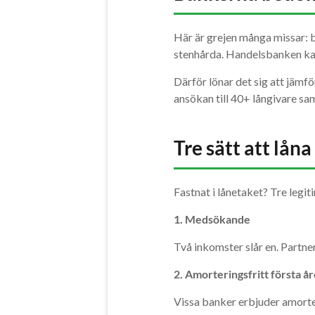
Här är grejen många missar: 
stenhårda. Handelsbanken kan
Därför lönar det sig att jämf
ansökan till 40+ långivare sa
Tre sätt att lån
Fastnat i lånetaket? Tre legi
1. Medsökande
Två inkomster slår en. Partne
2. Amorteringsfritt första å
Vissa banker erbjuder amorter