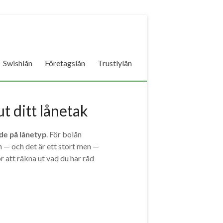
Swishlån
Företagslån
Trustlylån
t ditt lånetak
de på lånetyp
. För bolån
n — och det är ett stort men —
 att räkna ut vad du har råd