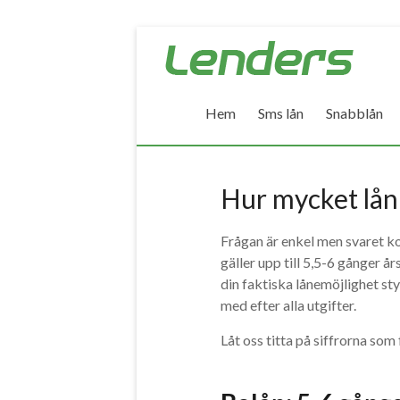
Skip
Lenders
to
–
content
Hem
Sms lån
Snabblån
Jämför
alla
lån
Hur mycket lån 
Jämför
Frågan är enkel men svaret k
billiga
gäller upp till 5,5-6 gånger 
lån
din faktiska lånemöjlighet st
och
med efter alla utgifter.
låna
pengar
Låt oss titta på siffrorna som
snabbt