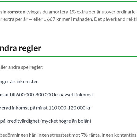
rsinkomsten
tvingas du amortera 1% extra per år utöver ordinarie 
r extra per år — eller 1 667 kr mer i månaden. Det påverkar direkt
andra regler
ller andra spelregler:
nger årsinkomsten
sat till 600 000-800 000 kr oavsett inkomst
arerad inkomst på minst 110 000-120 000 kr
å kreditvärdighet (mycket högre än bolån)
edömningen här. Ingen stresstest mot 7% ränta. Ingen kontantinsa