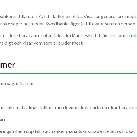
bankerna tillämpar KALP-kalkylen olika. Vissa är generösare med
ske säger nej medan Swedbank säger ja till exakt samma person.
öra — inte bara räntor utan faktiska lånebesked. Tjänster som
Lend
mtidigt och visar vem som erbjuder mest.
a mer
tima vägar framåt:
rns inkomst räknas fullt ut, men levnadskostnaderna ökar bara marg
ren
ingsfrihet i upp till 5 år. Sänker månadskostnaden rejält och ök