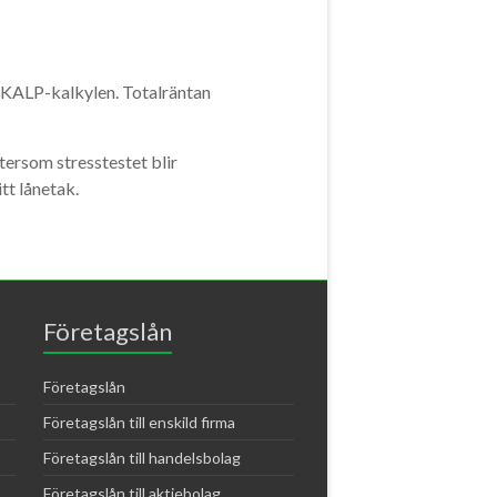
i KALP-kalkylen. Totalräntan
tersom stresstestet blir
tt lånetak.
Företagslån
Företagslån
Företagslån till enskild firma
Företagslån till handelsbolag
Företagslån till aktiebolag