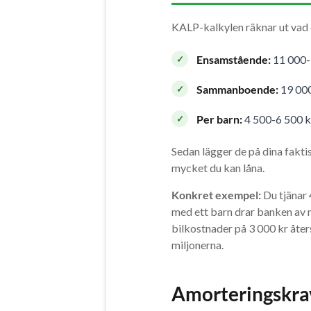
KALP-kalkylen räknar ut vad d
Ensamstående:
11 000-
Sammanboende:
19 00
Per barn:
4 500-6 500 k
Sedan lägger de på dina fakti
mycket du kan låna.
Konkret exempel:
Du tjänar 
med ett barn drar banken av 
bilkostnader på 3 000 kr åters
miljonerna.
Amorteringskra