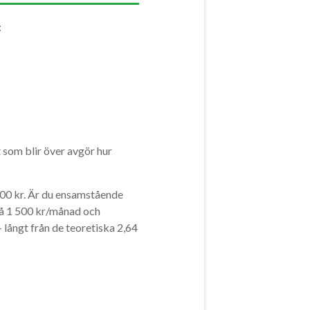
:
t som blir över avgör hur
 000 kr. Är du ensamstående
å 1 500 kr/månad och
— långt från de teoretiska 2,64