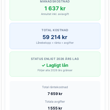
MÅNADSKOSTNAD
1 637 kr
Annuitet inkl. aviavgift
TOTAL KOSTNAD
59 214 kr
Lånebelopp + ränta + avgifter
STATUS ENLIGT 2026 ÅRS LAG
✓ Lagligt lån
Följer alla 2026 års gränser
Total räntekostnad
7 659 kr
Totala avgifter
1 555 kr