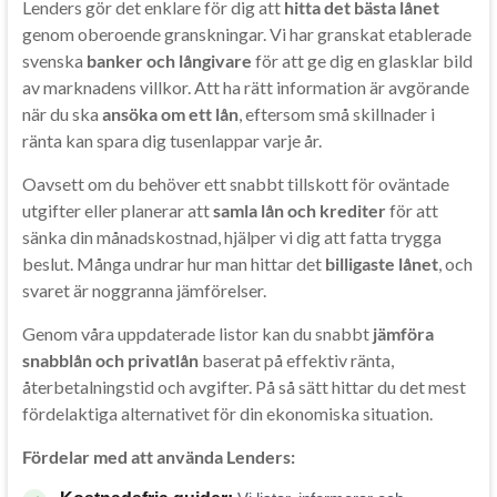
Lenders gör det enklare för dig att
hitta det bästa lånet
genom oberoende granskningar. Vi har granskat etablerade
svenska
banker och långivare
för att ge dig en glasklar bild
av marknadens villkor. Att ha rätt information är avgörande
när du ska
ansöka om ett lån
, eftersom små skillnader i
ränta kan spara dig tusenlappar varje år.
Oavsett om du behöver ett snabbt tillskott för oväntade
utgifter eller planerar att
samla lån och krediter
för att
sänka din månadskostnad, hjälper vi dig att fatta trygga
beslut. Många undrar hur man hittar det
billigaste lånet
, och
svaret är noggranna jämförelser.
Genom våra uppdaterade listor kan du snabbt
jämföra
snabblån och privatlån
baserat på effektiv ränta,
återbetalningstid och avgifter. På så sätt hittar du det mest
fördelaktiga alternativet för din ekonomiska situation.
Fördelar med att använda Lenders: