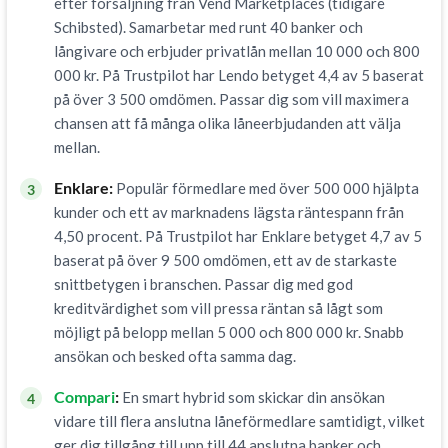
efter försäljning från Vend Marketplaces (tidigare
Schibsted). Samarbetar med runt 40 banker och
långivare och erbjuder privatlån mellan 10 000 och 800
000 kr. På Trustpilot har Lendo betyget 4,4 av 5 baserat
på över 3 500 omdömen. Passar dig som vill maximera
chansen att få många olika låneerbjudanden att välja
mellan.
Enklare:
Populär förmedlare med över 500 000 hjälpta
3
kunder och ett av marknadens lägsta räntespann från
4,50 procent. På Trustpilot har Enklare betyget 4,7 av 5
baserat på över 9 500 omdömen, ett av de starkaste
snittbetygen i branschen. Passar dig med god
kreditvärdighet som vill pressa räntan så lågt som
möjligt på belopp mellan 5 000 och 800 000 kr. Snabb
ansökan och besked ofta samma dag.
Compari
:
En smart hybrid som skickar din ansökan
4
vidare till flera anslutna låneförmedlare samtidigt, vilket
ger dig tillgång till upp till 44 anslutna banker och