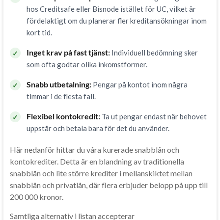
hos Creditsafe eller Bisnode istället för UC, vilket är
fördelaktigt om du planerar fler kreditansökningar inom
kort tid.
Inget krav på fast tjänst:
Individuell bedömning sker
✓
som ofta godtar olika inkomstformer.
Snabb utbetalning:
Pengar på kontot inom några
✓
timmar i de flesta fall.
Flexibel kontokredit:
Ta ut pengar endast när behovet
✓
uppstår och betala bara för det du använder.
Här nedanför hittar du våra kurerade snabblån och
kontokrediter. Detta är en blandning av traditionella
snabblån och lite större krediter i mellanskiktet mellan
snabblån och privatlån, där flera erbjuder belopp på upp till
200 000 kronor.
Samtliga alternativ i listan accepterar