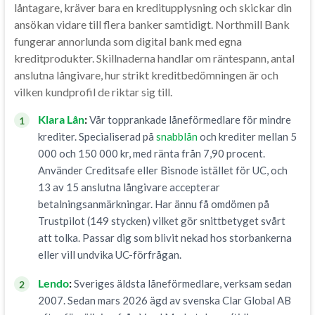
låntagare, kräver bara en kreditupplysning och skickar din
ansökan vidare till flera banker samtidigt. Northmill Bank
fungerar annorlunda som digital bank med egna
kreditprodukter. Skillnaderna handlar om räntespann, antal
anslutna långivare, hur strikt kreditbedömningen är och
vilken kundprofil de riktar sig till.
Klara Lån
:
Vår topprankade låneförmedlare för mindre
1
krediter. Specialiserad på
snabblån
och krediter mellan 5
000 och 150 000 kr, med ränta från 7,90 procent.
Använder Creditsafe eller Bisnode istället för UC, och
13 av 15 anslutna långivare accepterar
betalningsanmärkningar. Har ännu få omdömen på
Trustpilot (149 stycken) vilket gör snittbetyget svårt
att tolka. Passar dig som blivit nekad hos storbankerna
eller vill undvika UC-förfrågan.
Lendo
:
Sveriges äldsta låneförmedlare, verksam sedan
2
2007. Sedan mars 2026 ägd av svenska Clar Global AB