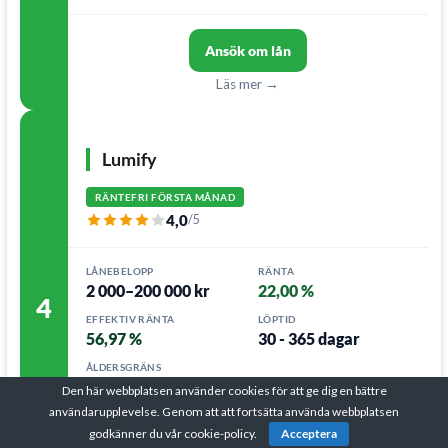
Ansök om lån
Läs mer →
Lumify
RÄNTEFRI FÖRSTA MÅNAD
4,0
/5
LÅNEBELOPP
RÄNTA
2 000–200 000 kr
22,00 %
4
EFFEKTIV RÄNTA
LÖPTID
56,97 %
30 - 365 dagar
ÅLDERSGRÄNS
18 - 70 år
Den här webbplatsen använder cookies för att ge dig en bättre
användarupplevelse. Genom att att fortsätta använda webbplatsen
godkänner du vår cookie-policy.
Acceptera
Ansök om lån