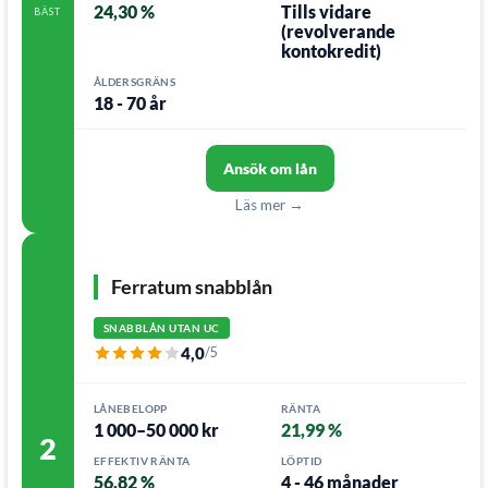
24,30 %
Tills vidare
BÄST
(revolverande
kontokredit)
ÅLDERSGRÄNS
18 - 70 år
Ansök om lån
Läs mer →
Ferratum snabblån
SNABBLÅN UTAN UC
4,0
/5
LÅNEBELOPP
RÄNTA
1 000–50 000 kr
21,99 %
2
EFFEKTIV RÄNTA
LÖPTID
56,82 %
4 - 46 månader