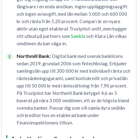
långivare i en enda ansökan. Ingen uppläggningsavgift
och ingen aviavgift, med lån mellan 5 000 och 600 000
kr och ränta från 5,20 procent. Compari är en nyare
aktör utan eget etablerat Trustpilot-snitt, men bygger
sitt utbud på partners som
Sambla
och Klara Lån vilkas
omdömen du kan väga in.
Northmill Bank:
Digital bank med svensk banklicens
5
sedan 2019, grundad 2006 som fintechbolag. Erbjuder
samlingslån upp till 300 000 kr med individuell ränta och
räntesänkningsgaranti, samt kontokredit och privatlån
upp till 50 000 kr med räntesättning från 7,90 procent.
På Trustpilot har Northmill Bank betyget 4,6 av 5
baserat på nära 3 000 omdömen, ett av de högsta bland
svenska banker. Passar dig som vill samla dyra smålån
och krediter hos en etablerad bank under
Finansinspektionens tillsyn.