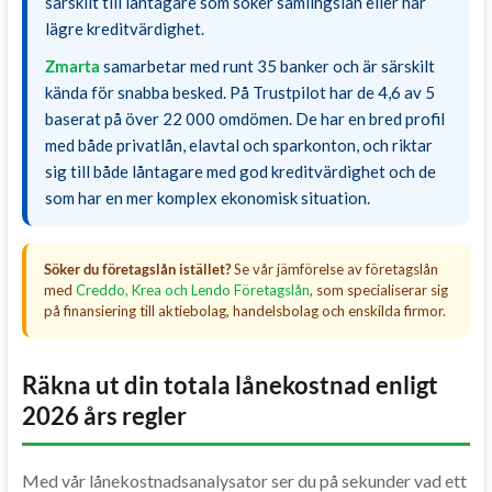
särskilt till låntagare som söker samlingslån eller har
lägre kreditvärdighet.
Zmarta
samarbetar med runt 35 banker och är särskilt
kända för snabba besked. På Trustpilot har de 4,6 av 5
baserat på över 22 000 omdömen. De har en bred profil
med både privatlån, elavtal och sparkonton, och riktar
sig till både låntagare med god kreditvärdighet och de
som har en mer komplex ekonomisk situation.
Söker du företagslån istället?
Se vår jämförelse av företagslån
med
Creddo, Krea och Lendo Företagslån
, som specialiserar sig
på finansiering till aktiebolag, handelsbolag och enskilda firmor.
Räkna ut din totala lånekostnad enligt
2026 års regler
Med vår lånekostnadsanalysator ser du på sekunder vad ett