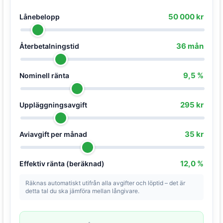
50 000 kr
Lånebelopp
36 mån
Återbetalningstid
9,5 %
Nominell ränta
295 kr
Uppläggningsavgift
35 kr
Aviavgift per månad
12,0 %
Effektiv ränta (beräknad)
Räknas automatiskt utifrån alla avgifter och löptid – det är
detta tal du ska jämföra mellan långivare.