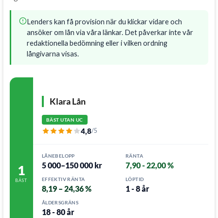
Lenders kan få provision när du klickar vidare och
ansöker om lån via våra länkar. Det påverkar inte vår
redaktionella bedömning eller i vilken ordning
långivarna visas.
Klara Lån
BÄST UTAN UC
4,8
/5
LÅNEBELOPP
RÄNTA
5 000–150 000 kr
7,90 - 22,00 %
1
EFFEKTIV RÄNTA
LÖPTID
BÄST
8,19 – 24,36 %
1 - 8 år
ÅLDERSGRÄNS
18 - 80 år