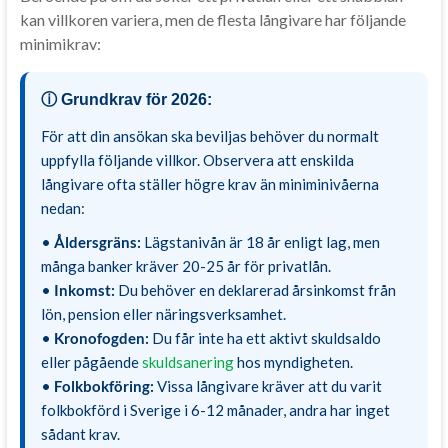
kan villkoren variera, men de flesta långivare har följande
minimikrav:
ⓘ Grundkrav för 2026:
För att din ansökan ska beviljas behöver du normalt
uppfylla följande villkor. Observera att enskilda
långivare ofta ställer högre krav än miniminivåerna
nedan:
•
Åldersgräns:
Lägstanivån är 18 år enligt lag, men
många banker kräver 20-25 år för privatlån.
•
Inkomst:
Du behöver en deklarerad årsinkomst från
lön, pension eller näringsverksamhet.
•
Kronofogden:
Du får inte ha ett aktivt skuldsaldo
eller pågående
skuldsanering
hos myndigheten.
•
Folkbokföring:
Vissa långivare kräver att du varit
folkbokförd i Sverige i 6-12 månader, andra har inget
sådant krav.