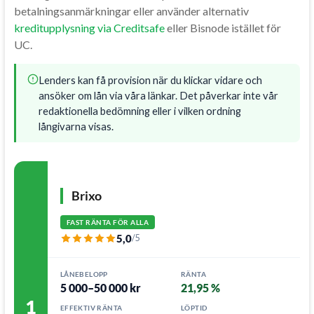
betalningsanmärkningar eller använder alternativ
kreditupplysning via Creditsafe
eller Bisnode istället för
UC.
Lenders kan få provision när du klickar vidare och
ansöker om lån via våra länkar. Det påverkar inte vår
redaktionella bedömning eller i vilken ordning
långivarna visas.
Brixo
FAST RÄNTA FÖR ALLA
5,0
/5
LÅNEBELOPP
RÄNTA
5 000–50 000 kr
21,95 %
1
EFFEKTIV RÄNTA
LÖPTID