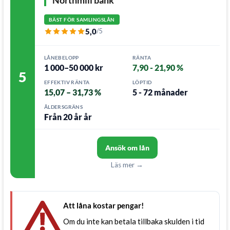
Northmill bank
BÄST FÖR SAMLINGSLÅN
5,0
/5
LÅNEBELOPP
RÄNTA
1 000–50 000 kr
7,90 - 21,90 %
5
EFFEKTIV RÄNTA
LÖPTID
15,07 – 31,73 %
5 - 72 månader
ÅLDERSGRÄNS
Från 20 år år
Ansök om lån
Läs mer →
Att låna kostar pengar!
Om du inte kan betala tillbaka skulden i tid