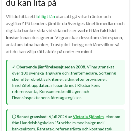
du kan lita på
Vill du hitta ett
billigt lån
utan att gå vilse i räntor och
avgifter? På Lenders jämför du Sveriges låneförmedlare och
digitala banker sida vid sida och ser
vad ett lån faktiskt
kostar
innan du signerar. Vi granskar dessutom räntespann,
antal anslutna banker, Trustpilot-betyg och lånevillkor så
att du kan välja rätt aktör på under en minut.
✓ Oberoende jämförelsesajt sedan 2008.
Vi har granskat
över 100 svenska långivare och låneförmedlare. Sortering
sker efter objektiva kriterier, aldrig efter provisioner.
Innehållet uppdateras löpande mot Riksbankens
referensränta, Konsumentkreditlagen och
Finansinspektionens företagsregister.
ⓘ Senast granskad:
6 juli 2026 av
Victoria Sjöholm
, ekonom
från Handelshögskolan i Stockholm med bakgrund i
banksektorn. Räntetak, referensränta och kostnadstak