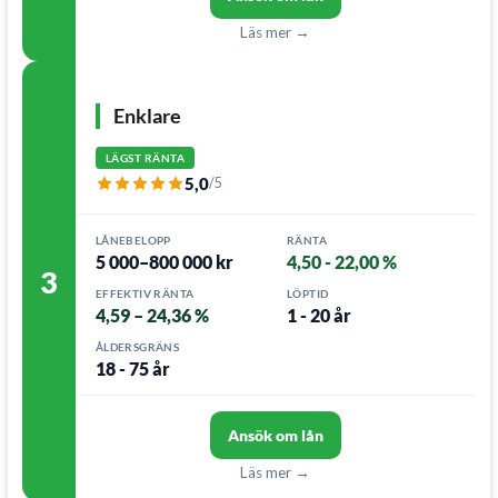
Läs mer →
Enklare
LÄGST RÄNTA
5,0
/5
LÅNEBELOPP
RÄNTA
5 000–800 000 kr
4,50 - 22,00 %
3
EFFEKTIV RÄNTA
LÖPTID
4,59 – 24,36 %
1 - 20 år
ÅLDERSGRÄNS
18 - 75 år
Ansök om lån
Läs mer →