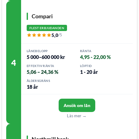
Compari
FLEST ERBJUDANDEN
5,0
/5
LÅNEBELOPP
RÄNTA
5 000–600 000 kr
4,95 - 22,00 %
4
EFFEKTIV RÄNTA
LÖPTID
5,06 – 24,36 %
1 - 20 år
ÅLDERSGRÄNS
18 år
Ansök om lån
Läs mer →