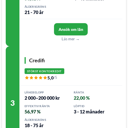
ÅLDERSGRÄNS
21 - 70 år
Ansök om lån
Läs mer →
Credifi
STÖRST KONTOKREDIT
5,0
/5
LÅNEBELOPP
RÄNTA
2 000–200 000 kr
22,00 %
3
EFFEKTIV RÄNTA
LÖPTID
56,97 %
3 - 12 månader
ÅLDERSGRÄNS
18 - 75 år