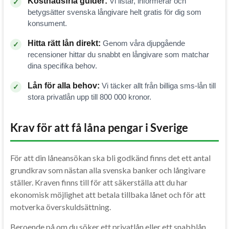
Kostnadsfria guider:
Vi listar, informerar och
✓
betygsätter svenska långivare helt gratis för dig som
konsument.
Hitta rätt lån direkt:
Genom våra djupgående
✓
recensioner hittar du snabbt en långivare som matchar
dina specifika behov.
Lån för alla behov:
Vi täcker allt från billiga sms-lån till
✓
stora privatlån upp till 800 000 kronor.
Krav för att få låna pengar i Sverige
För att din låneansökan ska bli godkänd finns det ett antal
grundkrav som nästan alla svenska banker och långivare
ställer. Kraven finns till för att säkerställa att du har
ekonomisk möjlighet att betala tillbaka lånet och för att
motverka överskuldsättning.
Beroende på om du söker ett privatlån eller ett snabblån