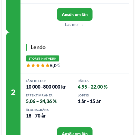
Ansök om lån
Läs mer →
Lendo
STÖRST NÄTVERK
5,0
/5
LÅNEBELOPP
RÄNTA
10 000–800 000 kr
4,95 - 22,00 %
2
EFFEKTIV RÄNTA
LÖPTID
5,06 – 24,36 %
1 år - 15 år
ÅLDERSGRÄNS
18 - 70 år
Ansök om lån