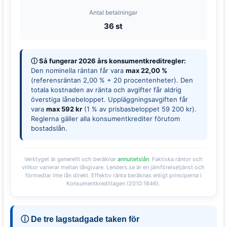
Antal betalningar
36 st
ⓘ Så fungerar 2026 års konsumentkreditregler:
Den nominella räntan får vara
max 22,00 %
(referensräntan 2,00 % + 20 procentenheter). Den
totala kostnaden av ränta och avgifter får aldrig
överstiga lånebeloppet. Uppläggningsavgiften får
vara
max 592 kr
(1 % av prisbasbeloppet 59 200 kr).
Reglerna gäller alla konsumentkrediter förutom
bostadslån.
Verktyget är generellt och beräknar
annuitetslån
. Faktiska räntor och
villkor varierar mellan långivare. Lenders.se är en jämförelsetjänst och
förmedlar inte lån direkt. Effektiv ränta beräknas enligt principerna i
Konsumentkreditlagen (2010:1846).
ⓘ De tre lagstadgade taken för