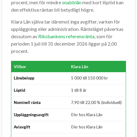
procent, men för mindre
snabblån
med kort löptid kan
den effektiva räntan bli betydligt högre.
Klara Lån själva tar däremot inga avgifter, varken för
uppläggning eller administration. Ränteläget påverkas
dessutom av
Riksbankens referensränta
, som för
perioden 1 juli till 31 december 2026 ligger på 2,00
procent.
Villkor
Klara Lån
Lånebelopp
5 000 till 150 000 kr
Löptid
1 till 8 år
Nominell ränta
7,90 till 22,00 % (individuell)
Uppläggningsavgift
0 kr hos Klara Lån
Aviavgift
0 kr hos Klara Lån