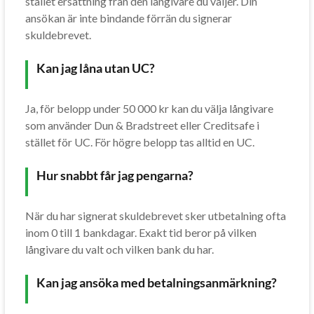
stället ersättning från den långivare du väljer. Din
ansökan är inte bindande förrän du signerar
skuldebrevet.
Kan jag låna utan UC?
Ja, för belopp under 50 000 kr kan du välja långivare
som använder Dun & Bradstreet eller Creditsafe i
stället för UC. För högre belopp tas alltid en UC.
Hur snabbt får jag pengarna?
När du har signerat skuldebrevet sker utbetalning ofta
inom 0 till 1 bankdagar. Exakt tid beror på vilken
långivare du valt och vilken bank du har.
Kan jag ansöka med betalningsanmärkning?