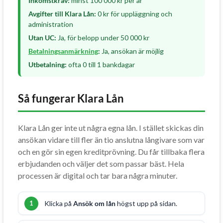
Inkomstkrav:
minst 100 000 kr per år
Avgifter till Klara Lån:
0 kr för uppläggning och
administration
Utan UC:
Ja, för belopp under 50 000 kr
Betalningsanmärkning
:
Ja, ansökan är möjlig
Utbetalning:
ofta 0 till 1 bankdagar
Så fungerar Klara Lån
Klara Lån ger inte ut några egna lån. I stället skickas din
ansökan vidare till fler än tio anslutna långivare som var
och en gör sin egen kreditprövning. Du får tillbaka flera
erbjudanden och väljer det som passar bäst. Hela
processen är digital och tar bara några minuter.
Klicka på
Ansök om lån
högst upp på sidan.