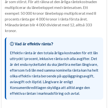
är som störst. För att räkna ut den årliga räntekostnaden
multiplicerar du lånebeloppet med räntesatsen. Ett
exempel: 50 000 kronor lånebelopp multiplicerat med 8
procents ränta ger 4 000 kronor i ränta första året.
Månadsräntan blir 4 000 dividerat med 12, alltså 333
kronor.
ⓘ Vad är effektiv ränta?
Effektiv ränta är den totala årliga kostnaden för ett lån
uttryckt i procent, inklusive ränta och alla avgifter. Det
är det enda nyckeltalet du ska jämföra mellan långivare,
eftersom två lån med samma nominella ränta kan ha helt
olika effektiv ränta beroende på uppläggningsavgift,
aviavgift och löptid. Långivare är enligt
Konsumentkreditlagen skyldiga att alltid ange den
effektiva räntan i marknadsföring och avtal.