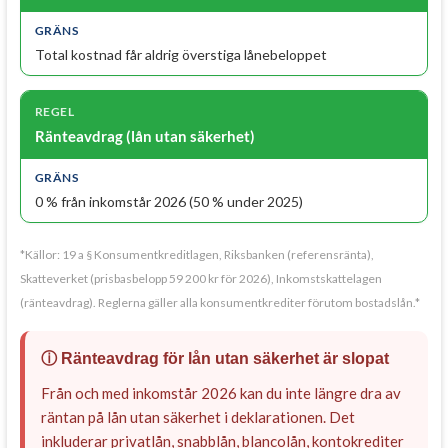
Total kostnad får aldrig överstiga lånebeloppet
Ränteavdrag (lån utan säkerhet)
0 % från inkomstår 2026 (50 % under 2025)
*Källor: 19 a § Konsumentkreditlagen, Riksbanken (referensränta),
Skatteverket (prisbasbelopp 59 200 kr för 2026), Inkomstskattelagen
(ränteavdrag). Reglerna gäller alla konsumentkrediter förutom bostadslån.*
ⓘ Ränteavdrag för lån utan säkerhet är slopat
Från och med inkomstår 2026 kan du inte längre dra av
räntan på lån utan säkerhet i deklarationen. Det
inkluderar privatlån, snabblån, blancolån, kontokrediter