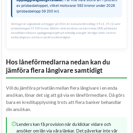
av prisbasbeloppet, vilket motsvarar 592 kronor under 2026
(prisbasbelopp 59 200 kr).
Verktyget är vägledande och bygger på 2026 års konsumentkreditlag (19 a §, 19 c §) samt
prisbasbeloppet 59 200 kronor. Effektiv ränta beräknas via internränta (IRR) på faktiska
kassaflöden inklusive uppläggningsavgift och månatlig aviavgift. Verkliga räntor varierar
mellan långivare och beror på din kreditvärdighet.
Hos låneförmedlarna nedan kan du
jämföra flera långivare samtidigt
Vill du jämföra privatlån mellan flera långivare i en enda
ansökan, lönar det sig att gå via en låneförmedlare. Då görs
bara en kreditupplysning trots att flera banker behandlar
din ansökan.
Lenders kan få provision när du klickar vidare och
ansöker om lån via våra länkar. Det påverkar inte vår