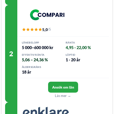
5,0
/5
LÅNEBELOPP
RÄNTA
5 000–600 000 kr
4,95 - 22,00 %
2
EFFEKTIV RÄNTA
LÖPTID
5,06 – 24,36 %
1 - 20 år
ÅLDERSGRÄNS
18 år
Ansök om lån
Läs mer →