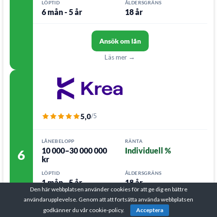
LÖPTID
ÅLDERSGRÄNS
6 mån - 5 år
18 år
Ansök om lån
Läs mer →
5,0
/5
LÅNEBELOPP
RÄNTA
10 000–30 000 000
Individuell %
6
kr
LÖPTID
ÅLDERSGRÄNS
1 mån - 5 år
18 år
Den här webbplatsen använder cookies för att ge dig en bättre
användarupplevelse. Genom att att fortsätta använda webbplatsen
godkänner du vår cookie-policy.
Acceptera
Ansök om lån