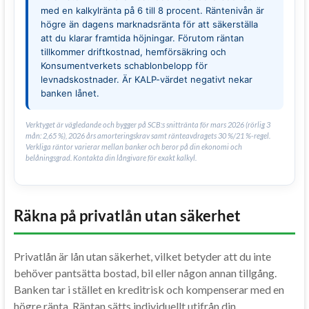
med en kalkylränta på 6 till 8 procent. Räntenivån är
högre än dagens marknadsränta för att säkerställa
att du klarar framtida höjningar. Förutom räntan
tillkommer driftkostnad, hemförsäkring och
Konsumentverkets schablonbelopp för
levnadskostnader. Är KALP-värdet negativt nekar
banken lånet.
Verktyget är vägledande och bygger på SCB:s snittränta för mars 2026 (rörlig 3
mån: 2,65 %), 2026 års amorteringskrav samt ränteavdragets 30 %/21 %-regel.
Verkliga räntor varierar mellan banker och beror på din ekonomi och
belåningsgrad. Kontakta din långivare för exakt kalkyl.
Räkna på privatlån utan säkerhet
Privatlån är lån utan säkerhet, vilket betyder att du inte
behöver pantsätta bostad, bil eller någon annan tillgång.
Banken tar i stället en kreditrisk och kompenserar med en
högre ränta. Räntan sätts individuellt utifrån din