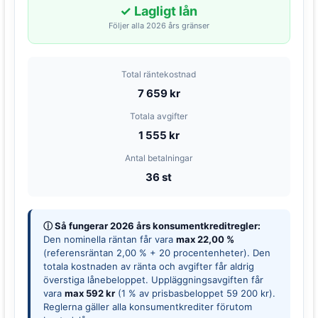
✓ Lagligt lån
Följer alla 2026 års gränser
Total räntekostnad
7 659 kr
Totala avgifter
1 555 kr
Antal betalningar
36 st
ⓘ Så fungerar 2026 års konsumentkreditregler:
Den nominella räntan får vara
max 22,00 %
(referensräntan 2,00 % + 20 procentenheter). Den
totala kostnaden av ränta och avgifter får aldrig
överstiga lånebeloppet. Uppläggningsavgiften får
vara
max 592 kr
(1 % av prisbasbeloppet 59 200 kr).
Reglerna gäller alla konsumentkrediter förutom