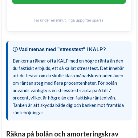
Tar under en minut. Inga uppgifter sparas.
ⓘ Vad menas med ”stresstest” i KALP?
Bankerna räknar ofta KALP med en högre ränta än den
du faktiskt erbjuds, ett så kallat stresstest. Det innebär
att de testar om du skulle klara månadskostnaden även
om räntan steg med flera procentenheter. För bolån
används vanligtvis en stresstest-ränta på 6 till 7
procent, vilket är högre än den faktiska räntenivån.
Tanken är att skydda både dig och banken mot framtida
räntehöjningar.
Räkna på bolån och amorteringskrav