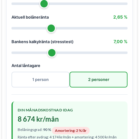
2,65 %
Aktuell bolåneränta
7,00 %
Bankens kalkylränta (stresstest)
Antal låntagare
1 person
2 personer
DIN MÅNADSKOSTNAD IDAG
8 674 kr/mån
Belåningsgrad:
90 %
Amortering: 2 %/år
Ränta efter avdrag:
4 174 kr/mån
+ amortering:
4 500 kr/mån