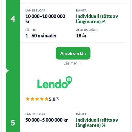
LÅNEBELOPP
RÄNTA
10 000–10 000 000
Individuell (sätts av
4
kr
långivaren) %
LÖPTID
ÅLDERSGRÄNS
1 - 60 månader
18 år
Ansök om lån
Läs mer →
5,0
/5
LÅNEBELOPP
RÄNTA
50 000–5 000 000 kr
Individuell (sätts av
5
långivaren) %