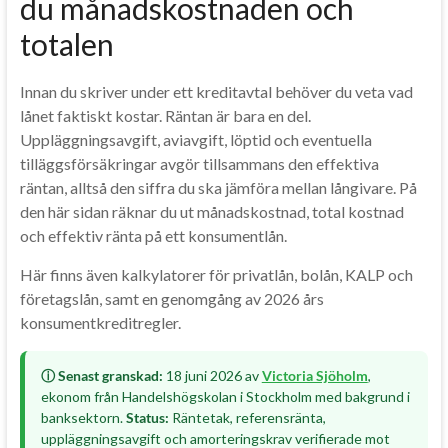
du månadskostnaden och
totalen
Innan du skriver under ett kreditavtal behöver du veta vad
lånet faktiskt kostar. Räntan är bara en del.
Uppläggningsavgift, aviavgift, löptid och eventuella
tilläggsförsäkringar avgör tillsammans den effektiva
räntan, alltså den siffra du ska jämföra mellan långivare. På
den här sidan räknar du ut månadskostnad, total kostnad
och effektiv ränta på ett konsumentlån.
Här finns även kalkylatorer för privatlån, bolån, KALP och
företagslån, samt en genomgång av 2026 års
konsumentkreditregler.
ⓘ Senast granskad:
18 juni 2026 av
Victoria Sjöholm
,
ekonom från Handelshögskolan i Stockholm med bakgrund i
banksektorn.
Status:
Räntetak, referensränta,
uppläggningsavgift och amorteringskrav verifierade mot