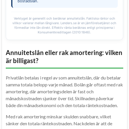
bostadslån.
Verktyget är generellt och beräknar annuitetslån. Faktiska räntor och
villkor varierar mellan långivare. Lenders.se är en jämförelsetjänst och
förmedlar inte lån direkt. Effektiv ränta beräknas enligt principerna i
Konsumentkreditlagen (2010:1846).
Annuitetslån eller rak amortering: vilken
är billigast?
Privatlån betalas i regel av som annuitetslån, där du betalar
samma totala belopp varje månad. Bolån går oftast med rak
amortering, där amorteringsdelen är fast och
månadskostnaden sjunker över tid. Skillnaden påverkar
både din månadsekonomi och den totala räntekostnaden.
Med rak amortering minskar skulden snabbare, vilket
sänker den totala räntekostnaden. Nackdelen är att de