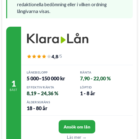
redaktionella bedömning eller i vilken ordning
långivarna visas.
4,8
/5
LÅNEBELOPP
RÄNTA
5 000–150 000 kr
7,90 - 22,00 %
1
EFFEKTIV RÄNTA
LÖPTID
BÄST
8,19 – 24,36 %
1 - 8 år
ÅLDERSGRÄNS
18 - 80 år
Ansök om lån
Läs mer →