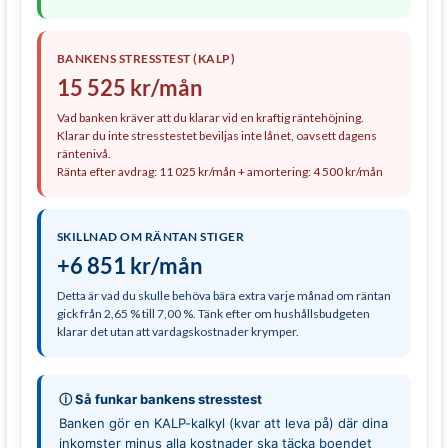
BANKENS STRESSTEST (KALP)
15 525 kr/mån
Vad banken kräver att du klarar vid en kraftig räntehöjning.
Klarar du inte stresstestet beviljas inte lånet, oavsett dagens
räntenivå.
Ränta efter avdrag:
11 025 kr/mån
+ amortering:
4 500 kr/mån
SKILLNAD OM RÄNTAN STIGER
+6 851 kr/mån
Detta är vad du skulle behöva bära extra varje månad om räntan
gick från
2,65 %
till
7,00 %
. Tänk efter om hushållsbudgeten
klarar det utan att vardagskostnader krymper.
ⓘ Så funkar bankens stresstest
Banken gör en KALP-kalkyl (kvar att leva på) där dina
inkomster minus alla kostnader ska täcka boendet