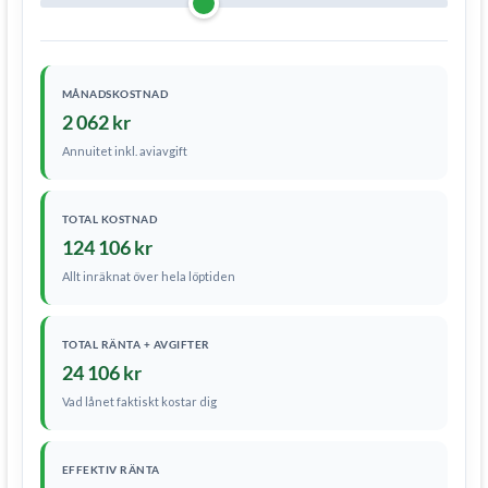
MÅNADSKOSTNAD
2 062 kr
Annuitet inkl. aviavgift
TOTAL KOSTNAD
124 106 kr
Allt inräknat över hela löptiden
TOTAL RÄNTA + AVGIFTER
24 106 kr
Vad lånet faktiskt kostar dig
EFFEKTIV RÄNTA