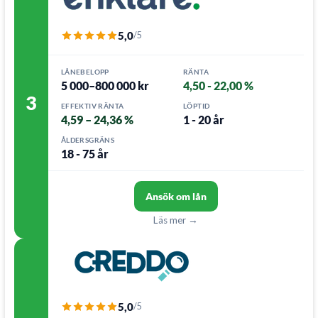
5,0
/5
LÅNEBELOPP
RÄNTA
5 000–800 000 kr
4,50 - 22,00 %
3
EFFEKTIV RÄNTA
LÖPTID
4,59 – 24,36 %
1 - 20 år
ÅLDERSGRÄNS
18 - 75 år
Ansök om lån
Läs mer →
5,0
/5