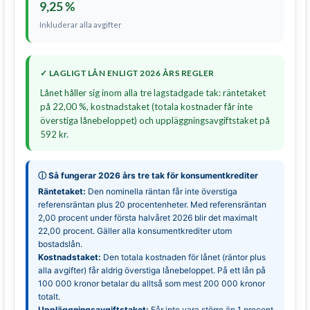
9,25 %
Inkluderar alla avgifter
✓ LAGLIGT LÅN ENLIGT 2026 ÅRS REGLER
Lånet håller sig inom alla tre lagstadgade tak: räntetaket
på 22,00 %, kostnadstaket (totala kostnader får inte
överstiga lånebeloppet) och uppläggningsavgiftstaket på
592 kr.
ⓘ Så fungerar 2026 års tre tak för konsumentkrediter
Räntetaket:
Den nominella räntan får inte överstiga
referensräntan plus 20 procentenheter. Med referensräntan
2,00 procent under första halvåret 2026 blir det maximalt
22,00 procent. Gäller alla konsumentkrediter utom
bostadslån.
Kostnadstaket:
Den totala kostnaden för lånet (räntor plus
alla avgifter) får aldrig överstiga lånebeloppet. På ett lån på
100 000 kronor betalar du alltså som mest 200 000 kronor
totalt.
Uppläggningsavgiftstaket:
Får inte vara större än 1 procent