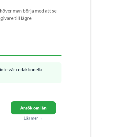
ehöver man börja med att se
ivare till lägre
inte vår redaktionella
Ansök om lån
Läs mer →