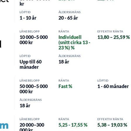
kr
LÖPTID
ÅLDERSGRÄNS
1 - 10 år
20 - 65 år
LÅNEBELOPP
RÄNTA
EFFEKTIV RÄNTA
10 000–5 000
Individuell
13,80 – 25,59 %
000 kr
(snitt cirka 13 -
23 %) %
LÖPTID
ÅLDERSGRÄNS
Upp till 60
18 år
månader
LÅNEBELOPP
RÄNTA
LÖPTID
50 000–5 000
Fast %
1 - 60 månader
000 kr
ÅLDERSGRÄNS
18 år
LÅNEBELOPP
RÄNTA
EFFEKTIV RÄNTA
20 000–300
5,25 - 17,55 %
5,38 – 19,03 %
000 kr