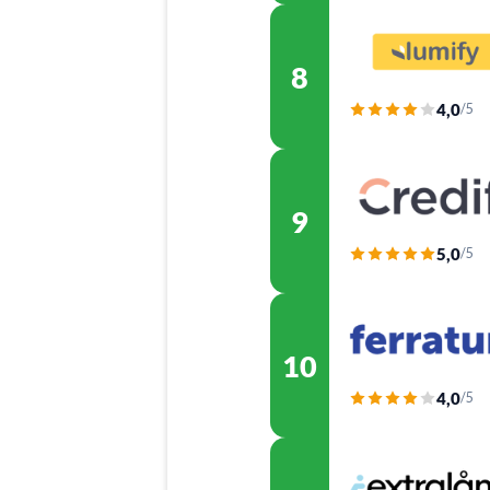
8
4,0
/5
9
5,0
/5
10
4,0
/5