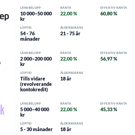
LÅNEBELOPP
RÄNTA
EFFEKTIV RÄNTA
10 000–50 000
22,00 %
60,80 %
kr
LÖPTID
ÅLDERSGRÄNS
54 - 76
21 - 75 år
månader
LÅNEBELOPP
RÄNTA
EFFEKTIV RÄNTA
2 000–200 000
22,00 %
56,97 %
kr
LÖPTID
ÅLDERSGRÄNS
Tills vidare
18 år
(revolverande
kontokredit)
LÅNEBELOPP
RÄNTA
EFFEKTIV RÄNTA
5 000–40 000
22,00 %
45,33 %
kr
LÖPTID
ÅLDERSGRÄNS
5 - 30 månader
18 år