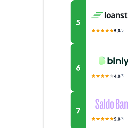
5
5,0
/5
6
4,0
/5
7
5,0
/5