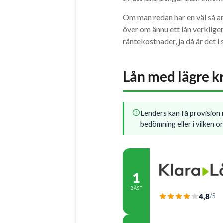
Om man redan har en väl så a
över om ännu ett lån verkligen 
räntekostnader, ja då är det i s
Lån med lägre k
Lenders kan få provision n
bedömning eller i vilken o
1
BÄST
4,8
/5