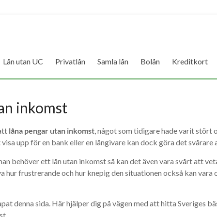
Lån utan UC
Privatlån
Samla lån
Bolån
Kreditkort
an inkomst
att
låna pengar utan inkomst
, något som tidigare hade varit stört 
 visa upp för en bank eller en långivare kan dock göra det svårare a
man behöver ett lån utan inkomst så kan det även vara svårt att ve
lva hur frustrerande och hur knepig den situationen också kan vara 
apat denna sida. Här hjälper dig på vägen med att hitta Sveriges bä
st.