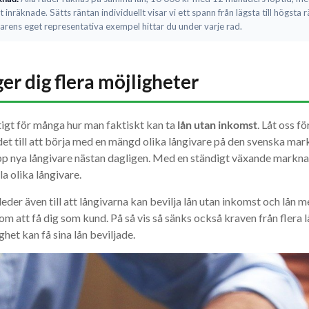
 inräknade. Sätts räntan individuellt visar vi ett spann från lägsta till högsta 
arens eget representativa exempel hittar du under varje rad.
ger dig flera möjligheter
igt för många hur man faktiskt kan ta
lån utan inkomst
. Låt oss f
 det till att börja med en mängd olika långivare på den svenska mar
 nya långivare nästan dagligen. Med en ständigt växande marknad 
a olika långivare.
der även till att långivarna kan bevilja lån utan inkomst och lån
om att få dig som kund. På så vis så sänks också kraven från flera 
het kan få sina lån beviljade.