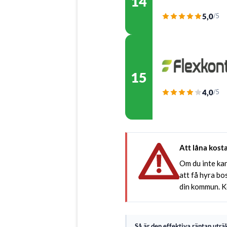
14
5,0
/5
15
4,0
/5
Att låna kost
Om du inte kan
att få hyra bo
din kommun. K
Så är den effektiva räntan uträ