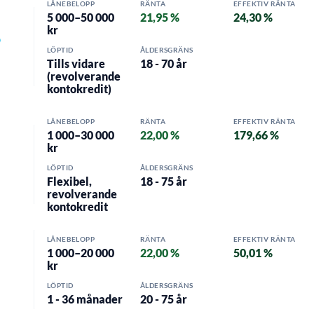
LÅNEBELOPP
RÄNTA
EFFEKTIV RÄNTA
5 000–50 000
21,95 %
24,30 %
kr
LÖPTID
ÅLDERSGRÄNS
Tills vidare
18 - 70 år
(revolverande
kontokredit)
LÅNEBELOPP
RÄNTA
EFFEKTIV RÄNTA
1 000–30 000
22,00 %
179,66 %
kr
LÖPTID
ÅLDERSGRÄNS
Flexibel,
18 - 75 år
revolverande
kontokredit
LÅNEBELOPP
RÄNTA
EFFEKTIV RÄNTA
1 000–20 000
22,00 %
50,01 %
kr
LÖPTID
ÅLDERSGRÄNS
1 - 36 månader
20 - 75 år