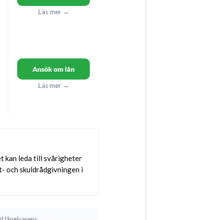
Läs mer →
Ansök om lån
Läs mer →
et kan leda till svårigheter
t- och skuldrådgivningen i
d långivarens