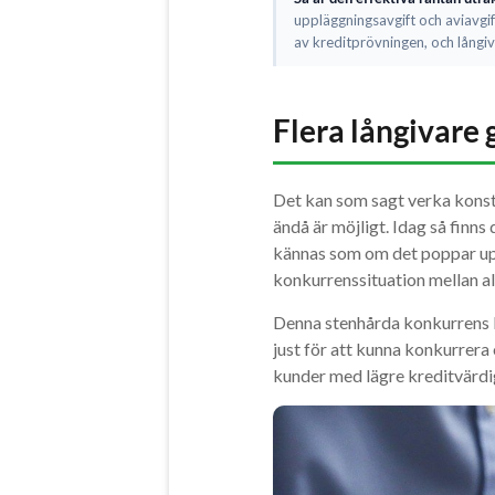
uppläggningsavgift och aviavgift
av kreditprövningen, och långiv
Flera långivare 
Det kan som sagt verka konst
ändå är möjligt. Idag så finns
kännas som om det poppar upp
konkurrenssituation mellan all
Denna stenhårda konkurrens le
just för att kunna konkurrera 
kunder med lägre kreditvärdig