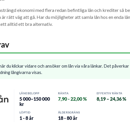
nsträngd ekonomi med flera redan befintliga lån och krediter så b
är rätt väg att gå. Har du möjligheter att samla lån hos en enda lång
ett alltid ett bra alternativ.
rav
är du klickar vidare och ansöker om lån via våra länkar. Det påverkar 
rdning långivarna visas.
LÅNEBELOPP
RÄNTA
EFFEKTIV RÄNTA
5 000–150 000
7,90 - 22,00 %
8,19 – 24,36 %
kr
LÖPTID
ÅLDERSGRÄNS
1 - 8 år
18 - 80 år