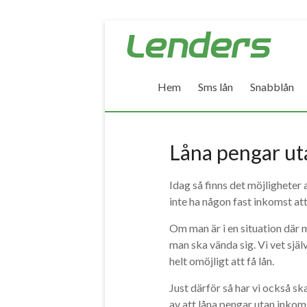
Skip
Lenders
to
–
content
Hem
Sms lån
Snabblån
Jämför
alla
lån
Låna pengar ut
Jämför
Idag så finns det möjligheter 
billiga
inte ha någon fast inkomst att
lån
och
Om man är i en situation där 
låna
man ska vända sig. Vi vet sjä
pengar
helt omöjligt att få lån.
snabbt
Just därför så har vi också sk
av att låna pengar utan inkom