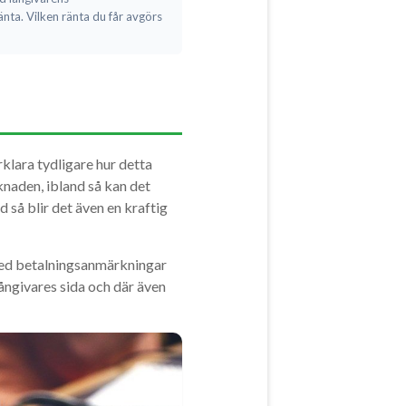
ränta. Vilken ränta du får avgörs
örklara tydligare hur detta
knaden, ibland så kan det
så blir det även en kraftig
 med betalningsanmärkningar
långivares sida och där även