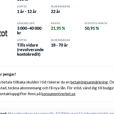
LÖPTID
ÅLDERSGRÄNS
1 år - 12 år
22 år
LÅNEBELOPP
RÄNTA
EFFEKTIV RÄNTA
3 000–40 000
21,95 %
50,91 %
kr
LÖPTID
ÅLDERSGRÄNS
Tills vidare
18 - 70 år
(revolverande
kontokredit)
ar pengar!
 betala tillbaka skulden i tid riskerar du en
betalningsanmärkning
. D
stad, teckna abonnemang och få nya lån. För stöd, vänd dig till budge
ontaktuppgifter finns på
konsumentverket.se
.
knad:
Alla rader räknas på samma lån, 10 000 kr med 12 månaders löptid, me