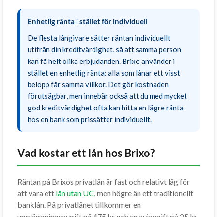
Enhetlig ränta i stället för individuell
De flesta långivare sätter räntan individuellt
utifrån din kreditvärdighet, så att samma person
kan få helt olika erbjudanden. Brixo använder i
stället en enhetlig ränta: alla som lånar ett visst
belopp får samma villkor. Det gör kostnaden
förutsägbar, men innebär också att du med mycket
god kreditvärdighet ofta kan hitta en lägre ränta
hos en bank som prissätter individuellt.
Vad kostar ett lån hos Brixo?
Räntan på Brixos privatlån är fast och relativt låg för
att vara ett
lån utan UC
, men högre än ett traditionellt
banklån. På privatlånet tillkommer en
uppläggningsavgift på 475 kr och en aviavgift på 25 kr