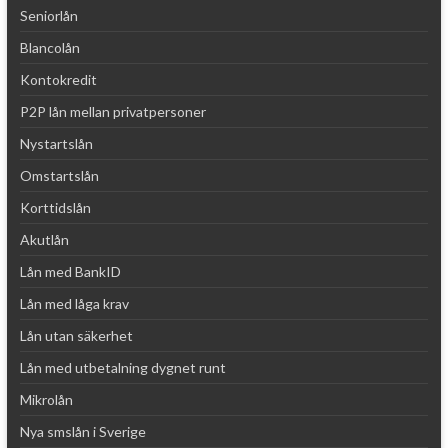
Seniorlån
Blancolån
Kontokredit
P2P lån mellan privatpersoner
Nystartslån
Omstartslån
Korttidslån
Akutlån
Lån med BankID
Lån med låga krav
Lån utan säkerhet
Lån med utbetalning dygnet runt
Mikrolån
Nya smslån i Sverige