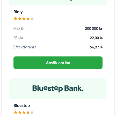
Binly
Max lån
200 000 kr
Ränta
22,00 %
Effektiv ränta
56,97 %
Ansök om lån
Bluestep