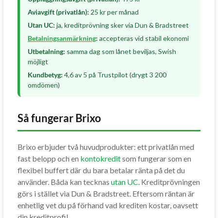
Aviavgift (privatlån):
25 kr per månad
Utan UC:
ja, kreditprövning sker via Dun & Bradstreet
Betalningsanmärkning
:
accepteras vid stabil ekonomi
Utbetalning:
samma dag som lånet beviljas, Swish
möjligt
Kundbetyg:
4,6 av 5 på Trustpilot (drygt 3 200
omdömen)
Så fungerar Brixo
Brixo erbjuder två huvudprodukter: ett privatlån med
fast belopp och en
kontokredit
som fungerar som en
flexibel buffert där du bara betalar ränta på det du
använder. Båda kan tecknas
utan UC
. Kreditprövningen
görs i stället via Dun & Bradstreet. Eftersom räntan är
enhetlig vet du på förhand vad krediten kostar, oavsett
din kreditprofil.