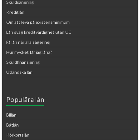
Skuldsanering
Kreditlån
Om att leva på existensminimum
Lån svag kreditvärdighet utan UC
Få lån när alla säger nej
Hur mycket får jag låna?
Skuldfinansiering
Utländska lån
Populära lån
Billån
Båtlån
Körkortslån