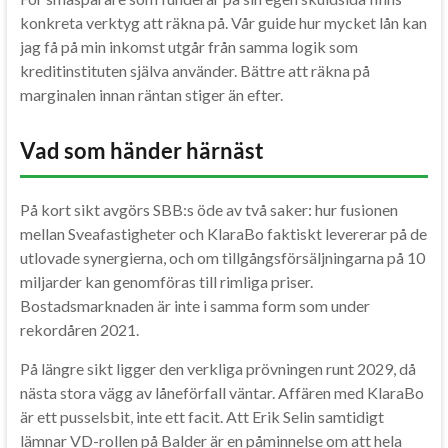
konkreta verktyg att räkna på. Vår guide hur mycket lån kan
jag få på min inkomst utgår från samma logik som
kreditinstituten själva använder. Bättre att räkna på
marginalen innan räntan stiger än efter.
Vad som händer härnäst
På kort sikt avgörs SBB:s öde av två saker: hur fusionen
mellan Sveafastigheter och KlaraBo faktiskt levererar på de
utlovade synergierna, och om tillgångsförsäljningarna på 10
miljarder kan genomföras till rimliga priser.
Bostadsmarknaden är inte i samma form som under
rekordåren 2021.
På längre sikt ligger den verkliga prövningen runt 2029, då
nästa stora vägg av låneförfall väntar. Affären med KlaraBo
är ett pusselsbit, inte ett facit. Att Erik Selin samtidigt
lämnar VD-rollen på Balder är en påminnelse om att hela