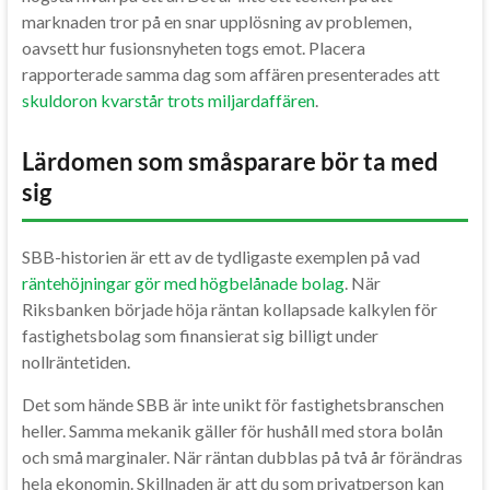
marknaden tror på en snar upplösning av problemen,
oavsett hur fusionsnyheten togs emot. Placera
rapporterade samma dag som affären presenterades att
skuldoron kvarstår trots miljardaffären
.
Lärdomen som småsparare bör ta med
sig
SBB-historien är ett av de tydligaste exemplen på vad
räntehöjningar gör med högbelånade bolag
. När
Riksbanken började höja räntan kollapsade kalkylen för
fastighetsbolag som finansierat sig billigt under
nollräntetiden.
Det som hände SBB är inte unikt för fastighetsbranschen
heller. Samma mekanik gäller för hushåll med stora bolån
och små marginaler. När räntan dubblas på två år förändras
hela ekonomin. Skillnaden är att du som privatperson kan