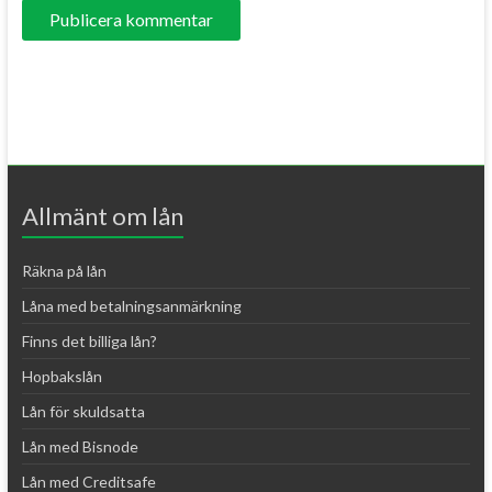
A
l
t
e
r
Allmänt om lån
n
a
Räkna på lån
t
Låna med betalningsanmärkning
i
Finns det billiga lån?
v
e
Hopbakslån
:
Lån för skuldsatta
Lån med Bisnode
Lån med Creditsafe