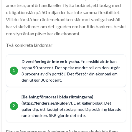
amortera, omförhandla eller flytta bolånet, ett bolag med
obligationslån på 50 miljarder har inte samma flexibilitet.
Vill du förstå hur räntemekaniken slår mot vanliga hushåll
har vi skrivit mer om det i guiden om hur Riksbankens beslut
om styrräntan påverkar din ekonomi.
Två konkreta lärdomar:
Diversifiering är inte en klyscha.
En enskild aktie kan
tappa 90 procent. Det spelar mindre roll om den utgör
3 procent av din portfölj. Det förstör din ekonomi om
den utgör 30 procent.
[Belåning förstoras i båda riktningarna]
(https://lenders.se/skulder/).
Det gäller bolag. Det
gäller dig. Ett fastighetsbolag med låg belåning klarade
räntechocken. SBB gjorde det inte.
För småsparare som funderar på sin egen skuldsida finns