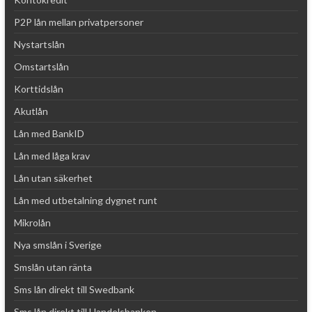
P2P lån mellan privatpersoner
Nystartslån
Omstartslån
Korttidslån
Akutlån
Lån med BankID
Lån med låga krav
Lån utan säkerhet
Lån med utbetalning dygnet runt
Mikrolån
Nya smslån i Sverige
Smslån utan ränta
Sms lån direkt till Swedbank
Sms lån direkt till Handelsbanken