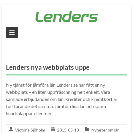
Skip
to
content
Lenders
–
Jämför
alla
Lenders nya webbplats uppe
lån
Ny tjänst för jämföra lån Lenders.se har fått en ny
Jämför
webbplats – en liten uppfräschning helt enkelt. Våra
billiga
samlade erbjudanden om lån, krediter och kreditkort är
lån
fortfarande det samma. Jämför dina lån och spara
och
hundralappar eller mer.
låna
pengar
snabbt
Victoria Sjöholm
2015-05-13
Nyheter om lån