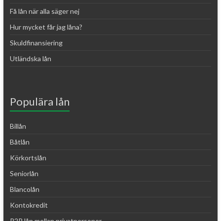
Få lån när alla säger nej
Hur mycket får jag låna?
Skuldfinansiering
Utländska lån
Populära lån
Billån
Båtlån
Körkortslån
Seniorlån
Blancolån
Kontokredit
P2P lån mellan privatpersoner