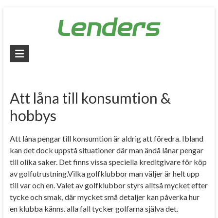
Skip
to
content
Lenders
–
Jämför
Att låna till konsumtion &
alla
hobbys
lån
Att låna pengar till konsumtion är aldrig att föredra. Ibland
Jämför
kan det dock uppstå situationer där man ändå lånar pengar
billiga
till olika saker. Det finns vissa speciella kreditgivare för köp
lån
av golfutrustning.Vilka golfklubbor man väljer är helt upp
och
till var och en. Valet av golfklubbor styrs alltså mycket efter
låna
tycke och smak, där mycket små detaljer kan påverka hur
pengar
en klubba känns. alla fall tycker golfarna själva det.
snabbt