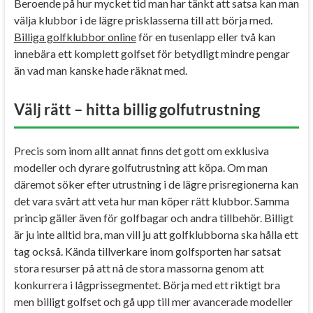
Beroende på hur mycket tid man har tänkt att satsa kan man
välja klubbor i de lägre prisklasserna till att börja med.
Billiga golfklubbor online
för en tusenlapp eller två kan
innebära ett komplett golfset för betydligt mindre pengar
än vad man kanske hade räknat med.
Välj rätt – hitta billig golfutrustning
Precis som inom allt annat finns det gott om exklusiva
modeller och dyrare golfutrustning att köpa. Om man
däremot söker efter utrustning i de lägre prisregionerna kan
det vara svårt att veta hur man köper rätt klubbor. Samma
princip gäller även för golfbagar och andra tillbehör. Billigt
är ju inte alltid bra, man vill ju att golfklubborna ska hålla ett
tag också. Kända tillverkare inom golfsporten har satsat
stora resurser på att nå de stora massorna genom att
konkurrera i lågprissegmentet. Börja med ett riktigt bra
men billigt golfset och gå upp till mer avancerade modeller