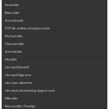
Seniorlån
Blancolån
Kontokredit
P2P lån mellan privatpersoner
Nystartslån
Omstartslån
Korttidslån
Akutlån
Lån med BankID
Lån med låga krav
Lån utan säkerhet
Lån med utbetalning dygnet runt
Mikrolån
Nya smslån i Sverige