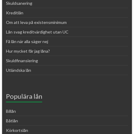
Skuldsanering
Kreditlån
Om att leva på existensminimum
Lån svag kreditvärdighet utan UC
Få lån när alla säger nej
Hur mycket får jag låna?
Skuldfinansiering
Utländska lån
Populära lån
Billån
Båtlån
Körkortslån