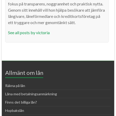
fokus på transparens, noggrannhet och praktisk nytta.
Genom sitt innehåll vill hon hjälpa besökare att jämföra
långivare, låneförmedlare och kreditkortsföretag på
ett tryggare och mer genomtänkt sätt.
See all posts by victoria
Allmänt om lån
Räkna på lån
Låna med betalningsanmärkning
Finns det billiga lån?
Hopbakslån