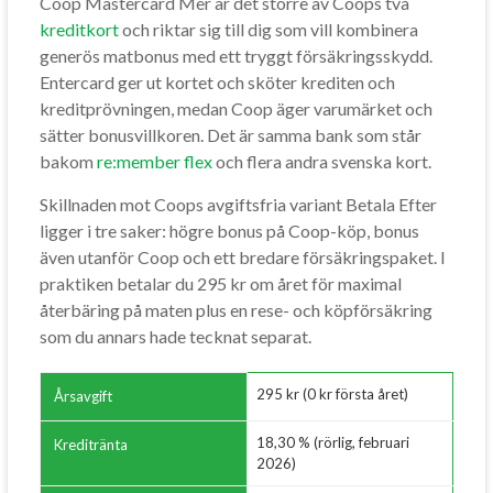
Coop Mastercard Mer är det större av Coops två
kreditkort
och riktar sig till dig som vill kombinera
generös matbonus med ett tryggt försäkringsskydd.
Entercard ger ut kortet och sköter krediten och
kreditprövningen, medan Coop äger varumärket och
sätter bonusvillkoren. Det är samma bank som står
bakom
re:member flex
och flera andra svenska kort.
Skillnaden mot Coops avgiftsfria variant Betala Efter
ligger i tre saker: högre bonus på Coop-köp, bonus
även utanför Coop och ett bredare försäkringspaket. I
praktiken betalar du 295 kr om året för maximal
återbäring på maten plus en rese- och köpförsäkring
som du annars hade tecknat separat.
295 kr (0 kr första året)
Årsavgift
18,30 % (rörlig, februari
Kreditränta
2026)