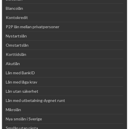
Blancolån
Kontokredit
P2P lån mellan privatpersoner
Nystartslån
Omstartslån
Korttidslån
Akutlån
Lån med BankID
Lån med låga krav
Lån utan säkerhet
Lån med utbetalning dygnet runt
Mikrolån
Nya smslån i Sverige
Smslån utan ränta