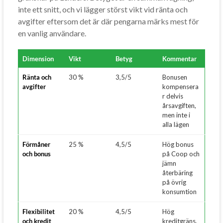
inte ett snitt, och vi lägger störst vikt vid ränta och
avgifter eftersom det är där pengarna märks mest för
en vanlig användare.
Dimension
Vikt
Betyg
Kommentar
Ränta och
30 %
3,5/5
Bonusen
avgifter
kompensera
r delvis
årsavgiften,
men inte i
alla lägen
Förmåner
25 %
4,5/5
Hög bonus
och bonus
på Coop och
jämn
återbäring
på övrig
konsumtion
Flexibilitet
20 %
4,5/5
Hög
och kredit
kreditgräns,