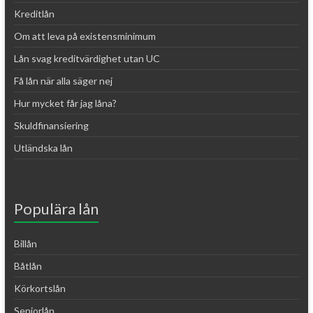
Kreditlån
Om att leva på existensminimum
Lån svag kreditvärdighet utan UC
Få lån när alla säger nej
Hur mycket får jag låna?
Skuldfinansiering
Utländska lån
Populära lån
Billån
Båtlån
Körkortslån
Seniorlån