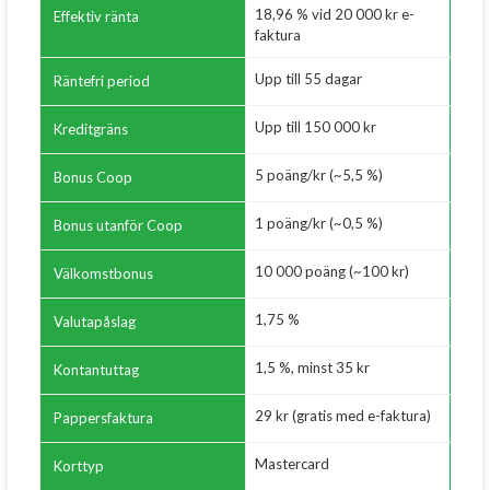
18,96 % vid 20 000 kr e-
Effektiv ränta
faktura
Upp till 55 dagar
Räntefri period
Upp till 150 000 kr
Kreditgräns
5 poäng/kr (~5,5 %)
Bonus Coop
1 poäng/kr (~0,5 %)
Bonus utanför Coop
10 000 poäng (~100 kr)
Välkomstbonus
1,75 %
Valutapåslag
1,5 %, minst 35 kr
Kontantuttag
29 kr (gratis med e-faktura)
Pappersfaktura
Mastercard
Korttyp