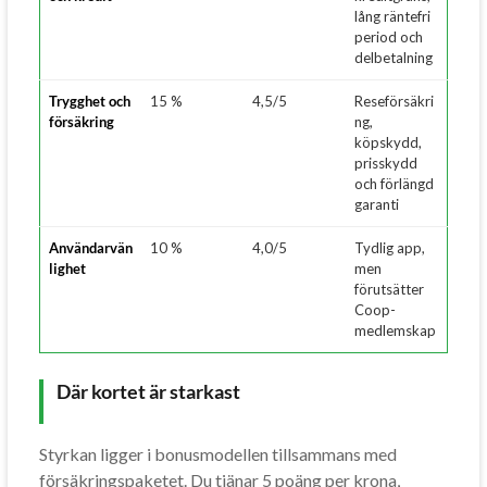
lång räntefri
period och
delbetalning
Trygghet och
15 %
4,5/5
Reseförsäkri
försäkring
ng,
köpskydd,
prisskydd
och förlängd
garanti
Användarvän
10 %
4,0/5
Tydlig app,
lighet
men
förutsätter
Coop-
medlemskap
Där kortet är starkast
Styrkan ligger i bonusmodellen tillsammans med
försäkringspaketet. Du tjänar 5 poäng per krona,