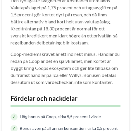
Den tydligaste svagheten är kostnaden utomlands.
Valutapåslaget på 1,75 procent och uttagsavgiften på
1,5 procent gör kortet dyrt på resan, och då finns
bättre alternativ bland kort helt utan valutapåslag.
Krediträntan på 18,30 procent är normal för ett
svenskt kreditkort men klart högre än ett privatlån, så
regelbunden delbetalning blir kostsam.
Coop-medlemskravet är ett indirekt minus. Handlar du
redan på Coop är det en självklarhet, men kortet är
byggt kring Coops ekosystem och ger lite tillbaka om
du främst handlar på Ica eller Willys. Bonusen betalas
dessutom ut som värdecheckar, inte som kontanter.
Fördelar och nackdelar
Hög bonus på Coop, cirka 5,5 procent i värde
Bonus även på all annan konsumtion, cirka 0,5 procent