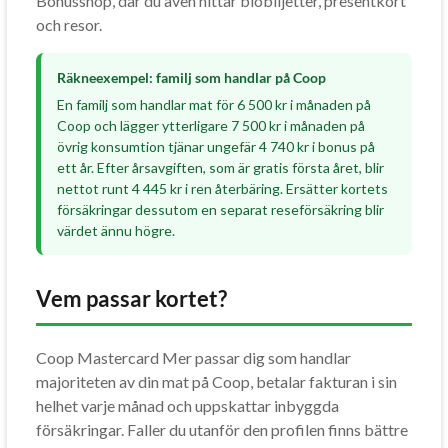
Bonusshop, där du även hittar biobiljetter, presentkort
och resor.
Räkneexempel: familj som handlar på Coop
En familj som handlar mat för 6 500 kr i månaden på
Coop och lägger ytterligare 7 500 kr i månaden på
övrig konsumtion tjänar ungefär 4 740 kr i bonus på
ett år. Efter årsavgiften, som är gratis första året, blir
nettot runt 4 445 kr i ren återbäring. Ersätter kortets
försäkringar dessutom en separat reseförsäkring blir
värdet ännu högre.
Vem passar kortet?
Coop Mastercard Mer passar dig som handlar
majoriteten av din mat på Coop, betalar fakturan i sin
helhet varje månad och uppskattar inbyggda
försäkringar. Faller du utanför den profilen finns bättre