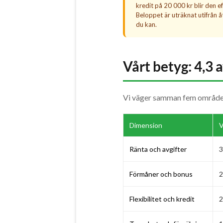
kredit på 20 000 kr blir den e
Beloppet är uträknat utifrån åt
du kan.
Vårt betyg: 4,3 a
Vi väger samman fem områden f
Dimension
V
Ränta och avgifter
3
Förmåner och bonus
2
Flexibilitet och kredit
2