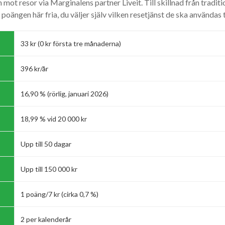
n mot resor via Marginalens partner Liveit. Till skillnad från trad
r poängen här fria, du väljer själv vilken resetjänst de ska användas ti
33 kr (0 kr första tre månaderna)
396 kr/år
16,90 % (rörlig, januari 2026)
18,99 % vid 20 000 kr
Upp till 50 dagar
Upp till 150 000 kr
1 poäng/7 kr (cirka 0,7 %)
2 per kalenderår