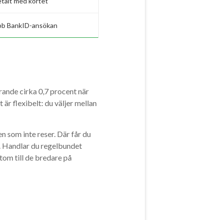
talt med kortet
abb BankID-ansökan
rande cirka 0,7 procent när
är flexibelt: du väljer mellan
 som inte reser. Där får du
k. Handlar du regelbundet
om till de bredare på