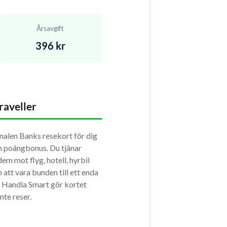
Årsavgift
396 kr
raveller
nalen Banks resekort för dig
ch poängbonus. Du tjänar
dem mot flyg, hotell, hyrbil
n att vara bunden till ett enda
 Handla Smart gör kortet
te reser.