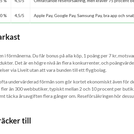
5 %
4,5/5
Omfattande reseförsäkring, men kräver 75 procent be
0 %
4,5/5
Apple Pay, Google Pay, Samsung Pay, bra app och sn
arkast
n i förmånerna. Du får bonus på alla köp, 1 poäng per 7 kr, motsva
ukter. Det är en högre nivå än flera konkurrenter, och poängvärdet 
velser via Liveit utan att vara bunden till ett flygbolag.
ofta undervärderad förmån som gör kortet ekonomiskt även för den
i fler än 300 webbutiker, typiskt mellan 2 och 10 procent per buti
mt täcka årsavgiften flera gånger om. Reseförsäkringen hör dessut
äcker till