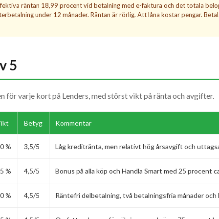
ffektiva räntan 18,99 procent vid betalning med e-faktura och det totala belo
erbetalning under 12 månader. Räntan är rörlig. Att låna kostar pengar. Betala 
v 5
ör varje kort på Lenders, med störst vikt på ränta och avgifter.
ikt
Betyg
Kommentar
0 %
3,5/5
Låg kreditränta, men relativt hög årsavgift och uttags
5 %
4,5/5
Bonus på alla köp och Handla Smart med 25 procent ca
0 %
4,5/5
Räntefri delbetalning, två betalningsfria månader och