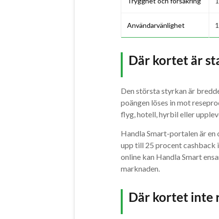
Trygghet och försäkring
1
Användarvänlighet
1
Där kortet är st
Den största styrkan är bredde
poängen löses in mot reseprod
flyg, hotell, hyrbil eller upple
Handla Smart-portalen är en 
upp till 25 procent cashback 
online kan Handla Smart ensa
marknaden.
Där kortet inte r