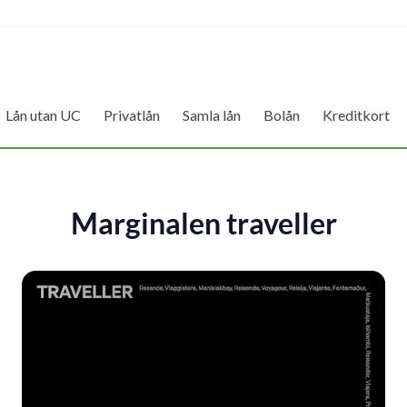
Lån utan UC
Privatlån
Samla lån
Bolån
Kreditkort
Marginalen traveller