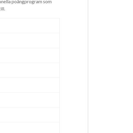
itionella poängprogram som
ll.