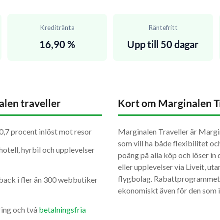
Kreditränta
Räntefritt
16,90 %
Upp till 50 dagar
len traveller
Kort om Marginalen T
 0,7 procent inlöst mot resor
Marginalen Traveller är Margi
som vill ha både flexibilitet o
hotell, hyrbil och upplevelser
poäng på alla köp och löser in 
eller upplevelser via Liveit, uta
flygbolag. Rabattprogrammet
back i fler än 300 webbutiker
ekonomiskt även för den som in
ing och två
betalningsfria