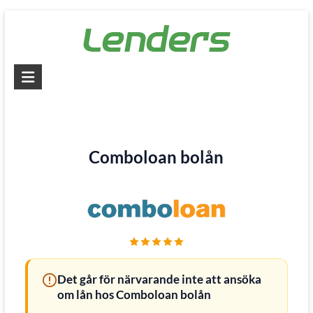
Skip
to
content
Lenders
–
Jämför
alla
Comboloan bolån
lån
Jämför
billiga
lån
och
låna
Det går för närvarande inte att ansöka
pengar
om lån hos Comboloan bolån
snabbt