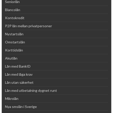
Seniorlån
Blancolån
Kontokredit
P2P lån mellan privatpersoner
Nystartslån
Omstartslån
Korttidslån
Akutlån
Lån med BankID
Lån med låga krav
Lån utan säkerhet
Lån med utbetalning dygnet runt
Mikrolån
Nya smslån i Sverige