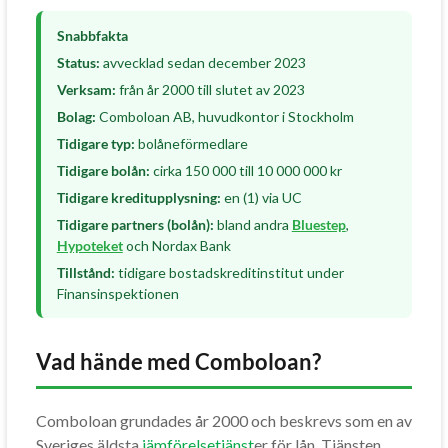
Snabbfakta
Status:
avvecklad sedan december 2023
Verksam:
från år 2000 till slutet av 2023
Bolag:
Comboloan AB, huvudkontor i Stockholm
Tidigare typ:
bolåneförmedlare
Tidigare bolån:
cirka 150 000 till 10 000 000 kr
Tidigare kreditupplysning:
en (1) via UC
Tidigare partners (bolån):
bland andra
Bluestep
,
Hypoteket
och Nordax Bank
Tillstånd:
tidigare bostadskreditinstitut under
Finansinspektionen
Vad hände med Comboloan?
Comboloan grundades år 2000 och beskrevs som en av
Sveriges äldsta
jämförelsetjänst
er för lån. Tjänsten