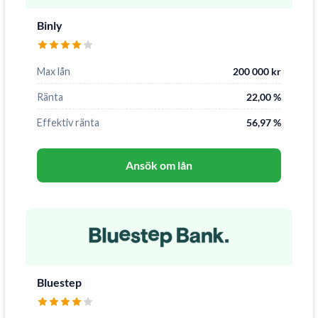
Binly
Max lån
200 000 kr
Ränta
22,00 %
Effektiv ränta
56,97 %
Ansök om lån
Bluestep