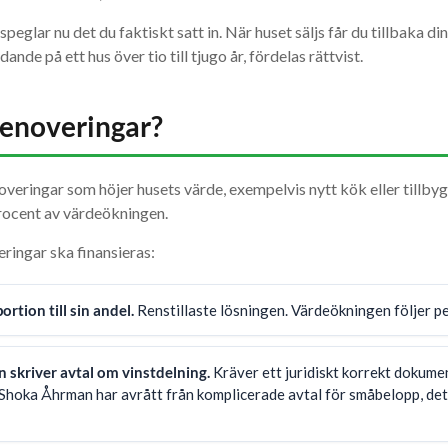
speglar nu det du faktiskt satt in. När huset säljs får du tillbaka d
ande på ett hus över tio till tjugo år, fördelas rättvist.
renoveringar?
overingar som höjer husets värde, exempelvis nytt kök eller tillbyg
rocent av värdeökningen.
eringar ska finansieras:
ortion till sin andel.
Renstillaste lösningen. Värdeökningen följer p
n skriver avtal om vinstdelning.
Kräver ett juridiskt korrekt dokume
 Shoka Åhrman har avrått från komplicerade avtal för småbelopp, det bl