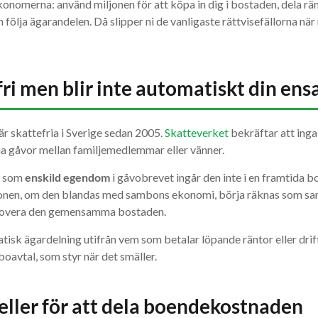
konomerna: använd miljonen för att köpa in dig i bostaden, dela rän
en följa ägarandelen. Då slipper ni de vanligaste rättvisefällorna n
fri men blir inte automatiskt din e
r skattefria i Sverige sedan 2005.
Skatteverket
bekräftar att inga
na gåvor mellan familjemedlemmar eller vänner.
d som
enskild egendom
i gåvobrevet ingår den inte i en framtida b
miljonen, om den blandas med sambons ekonomi, börja räknas som
renovera den gemensamma bostaden.
sk ägardelning utifrån vem som betalar löpande räntor eller drift
oavtal, som styr när det smäller.
eller för att dela boendekostnaden