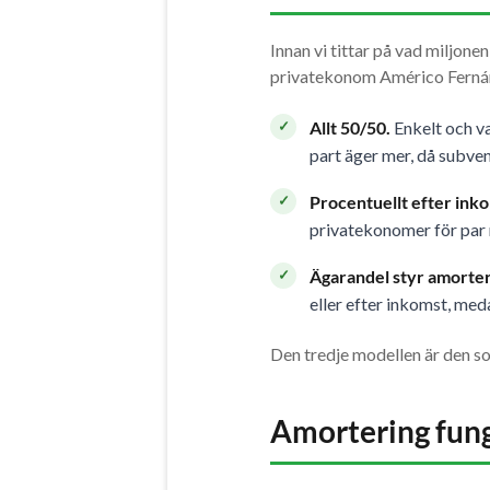
Innan vi tittar på vad miljon
privatekonom Américo Fernán
Allt 50/50.
Enkelt och va
part äger mer, då subven
Procentuellt efter ink
privatekonomer för par 
Ägarandel styr amorter
eller efter inkomst, med
Den tredje modellen är den som
Amortering fung