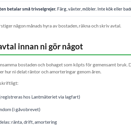
en betalar små trivselgrejer.
Färg, växter, möbler. Inte kök eller ba
tiger någon månads hyra av bostaden, räkna och skriv avtal.
vtal innan ni gör något
samma bostaden och bohaget som köpts för gemensamt bruk. Den
ller hur ni delat räntor och amorteringar genom åren.
kriftligt:
(registreras hos Lantmäteriet via lagfart)
endom (i gåvobrevet)
las: ränta, drift, amortering