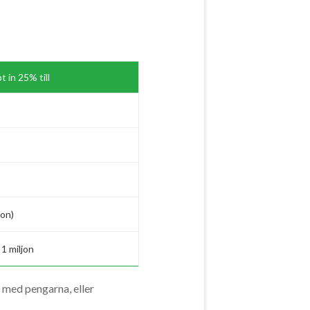
t in 25% till
bon)
1 miljon
n med pengarna, eller