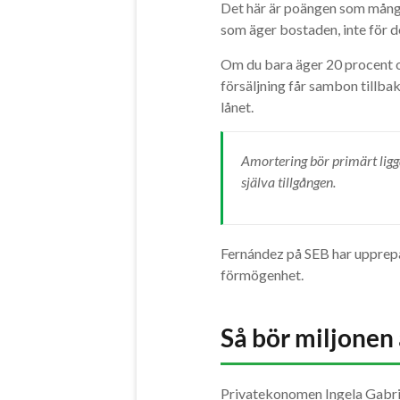
Det här är poängen som många
som äger bostaden, inte för d
Om du bara äger 20 procent oc
försäljning får sambon tillb
lånet.
Amortering bör primärt ligg
själva tillgången.
Fernández på SEB har upprepat
förmögenhet.
Så bör miljonen
Privatekonomen Ingela Gabriel