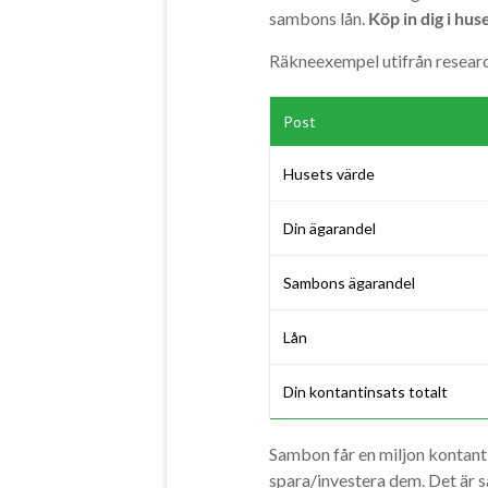
sambons lån.
Köp in dig i huse
Räkneexempel utifrån resear
Post
Husets värde
Din ägarandel
Sambons ägarandel
Lån
Din kontantinsats totalt
Sambon får en miljon kontant f
spara/investera dem. Det är s