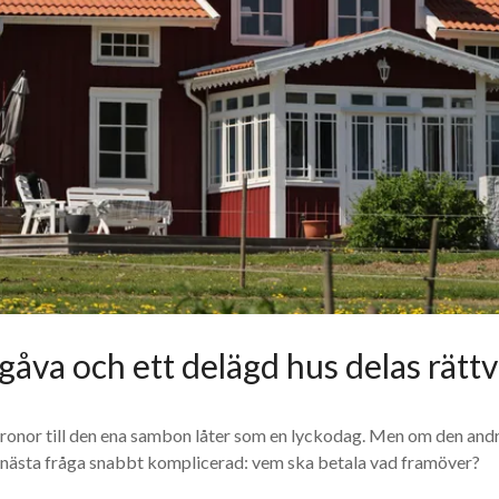
 gåva och ett delägd hus delas rättv
kronor till den ena sambon låter som en lyckodag. Men om den andr
ir nästa fråga snabbt komplicerad: vem ska betala vad framöver?