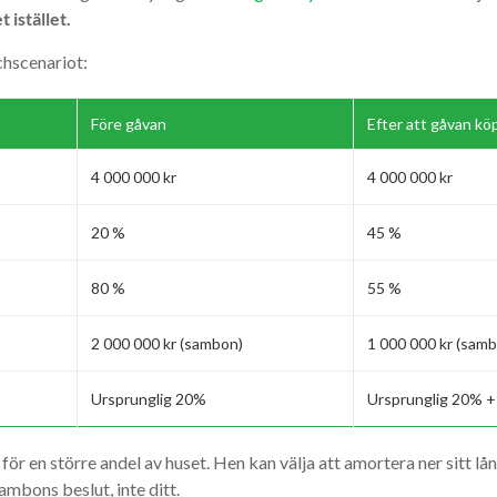
t istället.
chscenariot:
Före gåvan
Efter att gåvan köp
4 000 000 kr
4 000 000 kr
20 %
45 %
80 %
55 %
2 000 000 kr (sambon)
1 000 000 kr (sam
Ursprunglig 20%
Ursprunglig 20% + 
ör en större andel av huset. Hen kan välja att amortera ner sitt lå
ambons beslut, inte ditt.