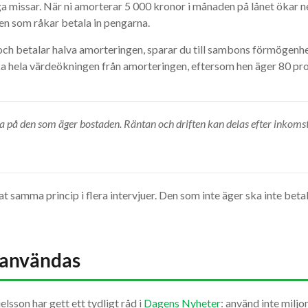
 missar. När ni amorterar 5 000 kronor i månaden på lånet ökar 
en som råkar betala in pengarna.
h betalar halva amorteringen, sparar du till sambons förmögenhet
aka hela värdeökningen från amorteringen, eftersom hen äger 80 pr
a på den som äger bostaden. Räntan och driften kan delas efter inkoms
 samma princip i flera intervjuer. Den som inte äger ska inte bet
 användas
sson har gett ett tydligt råd i
Dagens Nyheter
: använd inte miljo