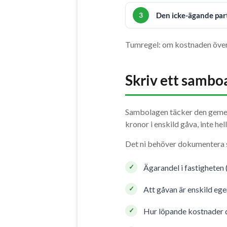
Den icke-ägande part
Tumregel: om kostnaden övers
Skriv ett samboa
Sambolagen täcker den gemen
kronor i enskild gåva, inte he
Det ni behöver dokumentera s
Ägarandel i fastigheten 
Att gåvan är enskild eg
Hur löpande kostnader de