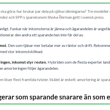
en ska göra: hur brukar par dela på själva räkningarna? Tre modelle
dez och SPP:s sparekonom Shoka Åhrman gett i svensk press.
nligt. Funkar när inkomsterna är jämna och ägarandelen är ungefär
tionerar den andra ett sparande hen inte får del av.
omst.
Den som tjänar mer betalar mer av räntor och drift. Rekomme
med stor inkomstskillnad.
ingen, inkomst styr resten.
Hybriden som de flesta experter landar
an amorteringen följer ägarandelen.
 löser flest framtida tvister. Skälet är enkelt: amortering är spara
erar som sparande snarare än som e