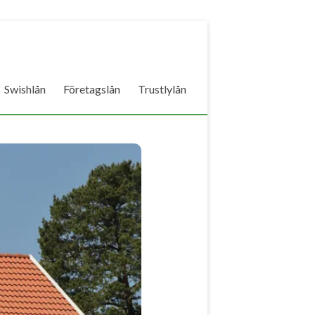
Swishlån
Företagslån
Trustlylån