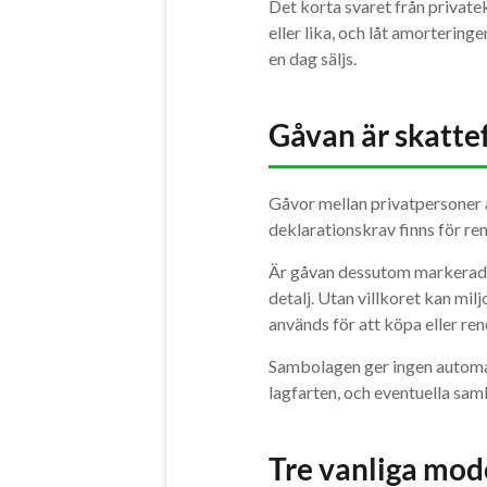
Det korta svaret från private
eller lika, och låt amortering
en dag säljs.
Gåvan är skatte
Gåvor mellan privatpersoner ä
deklarationskrav finns för re
Är gåvan dessutom markera
detalj. Utan villkoret kan 
används för att köpa eller 
Sambolagen ger ingen automati
lagfarten, och eventuella samb
Tre vanliga mod