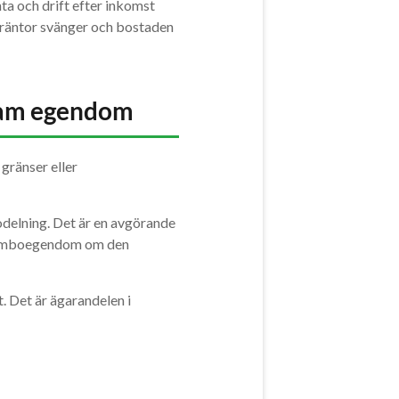
ta och drift efter inkomst
är räntor svänger och bostaden
nsam egendom
 gränser eller
odelning. Det är en avgörande
 samboegendom om den
. Det är ägarandelen i