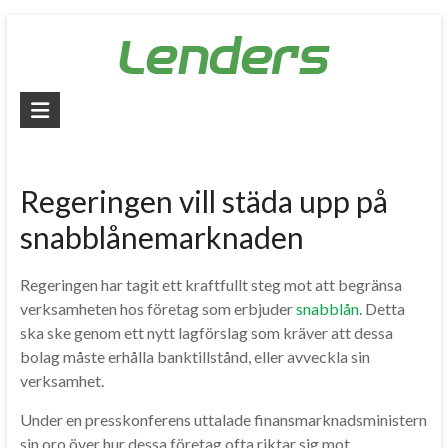
Skip
to
content
Lenders
–
Jämför
Regeringen vill städa upp på
alla
snabblånemarknaden
lån
Regeringen har tagit ett kraftfullt steg mot att begränsa
Jämför
verksamheten hos företag som erbjuder
snabblån
. Detta
billiga
ska ske genom ett nytt lagförslag som kräver att dessa
lån
bolag måste erhålla banktillstånd, eller avveckla sin
och
verksamhet.
låna
pengar
Under en presskonferens uttalade finansmarknadsministern
snabbt
sin oro över hur dessa företag ofta riktar sig mot