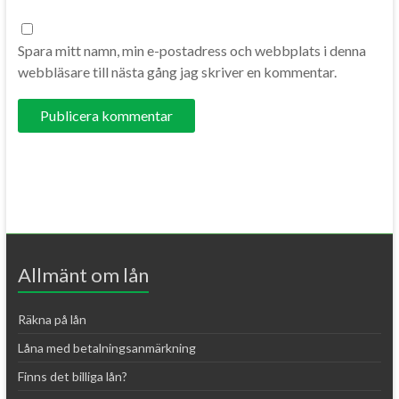
Spara mitt namn, min e-postadress och webbplats i denna
webbläsare till nästa gång jag skriver en kommentar.
A
l
t
e
r
Allmänt om lån
n
a
Räkna på lån
t
Låna med betalningsanmärkning
i
Finns det billiga lån?
v