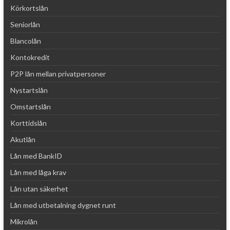
Körkortslån
Seniorlån
Blancolån
Kontokredit
P2P lån mellan privatpersoner
Nystartslån
Omstartslån
Korttidslån
Akutlån
Lån med BankID
Lån med låga krav
Lån utan säkerhet
Lån med utbetalning dygnet runt
Mikrolån