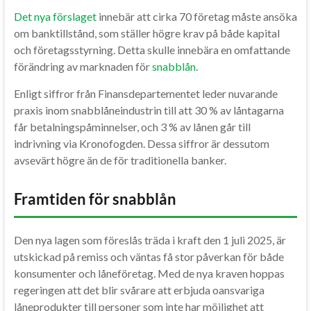
Det nya förslaget
innebär att cirka 70 företag måste ansöka
om banktillstånd, som ställer högre krav på både kapital
och företagsstyrning. Detta skulle innebära en omfattande
förändring av marknaden för
snabblån
.
Enligt siffror från Finansdepartementet leder nuvarande
praxis inom snabblåneindustrin till att 30 % av låntagarna
får betalningspåminnelser, och 3 % av lånen går till
indrivning via Kronofogden. Dessa siffror är dessutom
avsevärt högre än de för traditionella banker.
Framtiden för snabblån
Den nya lagen som föreslås träda i kraft den 1 juli 2025, är
utskickad på remiss och väntas få stor påverkan för både
konsumenter och låneföretag. Med de nya kraven hoppas
regeringen att det blir svårare att erbjuda oansvariga
låneprodukter till personer som inte har möjlighet att