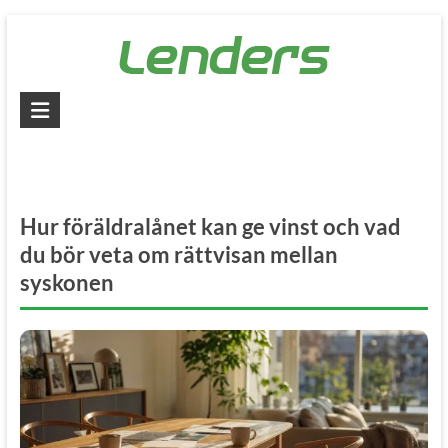
Skip
to
content
Lenders
–
Jämför
alla
Hur föräldralånet kan ge vinst och vad
lån
du bör veta om rättvisan mellan
syskonen
Jämför
billiga
lån
och
låna
pengar
snabbt