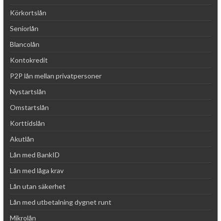
Körkortslån
Seniorlån
Blancolån
Kontokredit
P2P lån mellan privatpersoner
Nystartslån
Omstartslån
Korttidslån
Akutlån
Lån med BankID
Lån med låga krav
Lån utan säkerhet
Lån med utbetalning dygnet runt
Mikrolån