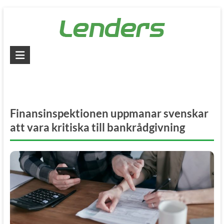
Skip
to
content
Lenders
–
Jämför
alla
Finansinspektionen uppmanar svenskar
lån
att vara kritiska till bankrådgivning
Jämför
billiga
lån
och
låna
pengar
snabbt