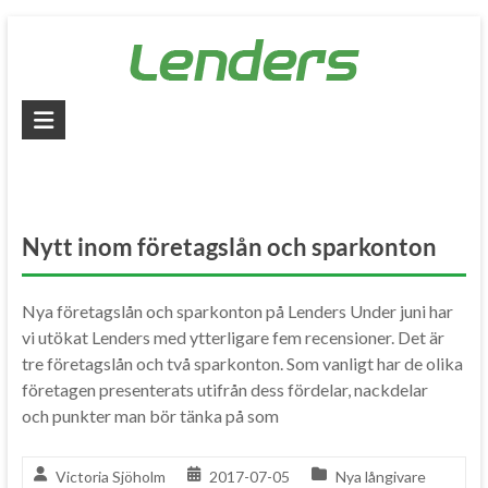
Skip
to
content
Lenders
–
Jämför
alla
Nytt inom företagslån och sparkonton
lån
Nya företagslån och sparkonton på Lenders Under juni har
Jämför
vi utökat Lenders med ytterligare fem recensioner. Det är
billiga
tre företagslån och två sparkonton. Som vanligt har de olika
lån
företagen presenterats utifrån dess fördelar, nackdelar
och
och punkter man bör tänka på som
låna
pengar
snabbt
Victoria Sjöholm
2017-07-05
Nya långivare