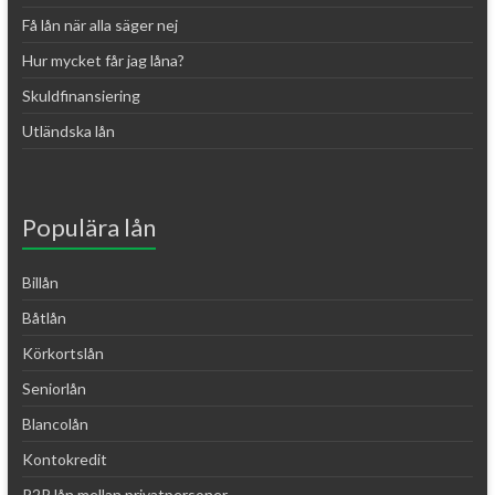
Få lån när alla säger nej
Hur mycket får jag låna?
Skuldfinansiering
Utländska lån
Populära lån
Billån
Båtlån
Körkortslån
Seniorlån
Blancolån
Kontokredit
P2P lån mellan privatpersoner