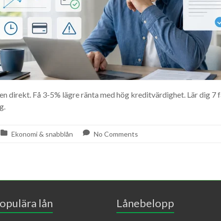
n direkt. Få 3-5% lägre ränta med hög kreditvärdighet. Lär dig 7 
g.
Ekonomi & snabblån
No Comments
opulära lån
Lånebelopp