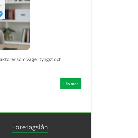
faktorer som väger tyngst och
Läs mer
Företagslån