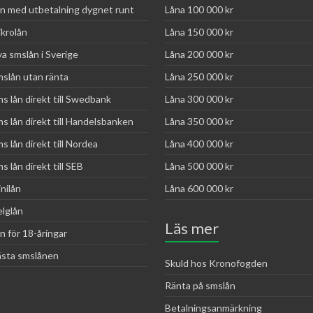
n med utbetalning dygnet runt
Låna 100 000 kr
krolån
Låna 150 000 kr
a smslån i Sverige
Låna 200 000 kr
slån utan ränta
Låna 250 000 kr
s lån direkt till Swedbank
Låna 300 000 kr
s lån direkt till Handelsbanken
Låna 350 000 kr
s lån direkt till Nordea
Låna 400 000 kr
s lån direkt till SEB
Låna 500 000 kr
nilån
Låna 600 000 kr
lglån
Läs mer
n för 18-åringar
sta smslånen
Skuld hos Kronofogden
Ränta på smslån
Betalningsanmärkning