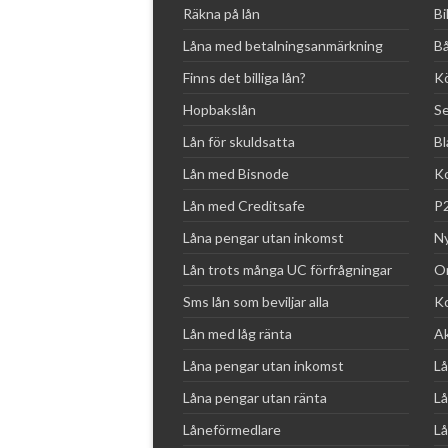
Räkna på lån
Bi
Låna med betalningsanmärkning
Bå
Finns det billiga lån?
Kö
Hopbakslån
Se
Lån för skuldsatta
Bl
Lån med Bisnode
Ko
Lån med Creditsafe
P2
Låna pengar utan inkomst
Ny
Lån trots många UC förfrågningar
Om
Sms lån som beviljar alla
Ko
Lån med låg ränta
Ak
Låna pengar utan inkomst
Lå
Låna pengar utan ränta
Lå
Låneförmedlare
Lå