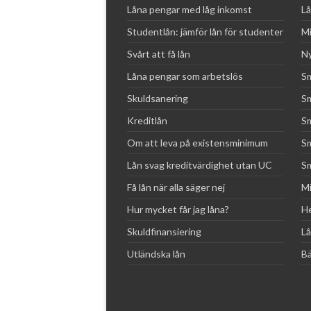
Låna pengar med låg inkomst
Lå
Studentlån: jämför lån för studenter
Mi
Svårt att få lån
Ny
Låna pengar som arbetslös
Sm
Skuldsanering
Sm
Kreditlån
Sm
Om att leva på existensminimum
Sm
Lån svag kreditvärdighet utan UC
Sm
Få lån när alla säger nej
Mi
Hur mycket får jag låna?
He
Skuldfinansiering
Lå
Utländska lån
Bä