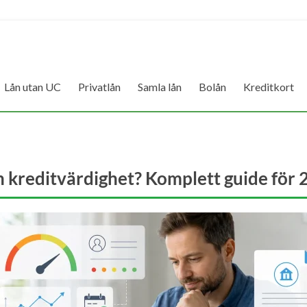
Lån utan UC
Privatlån
Samla lån
Bolån
Kreditkort
n kreditvärdighet? Komplett guide för 