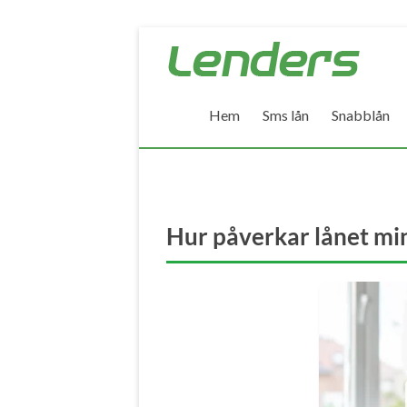
Skip
Lenders
to
–
content
Hem
Sms lån
Snabblån
Jämför
alla
lån
Hur påverkar lånet mi
Jämför
billiga
lån
och
låna
pengar
snabbt