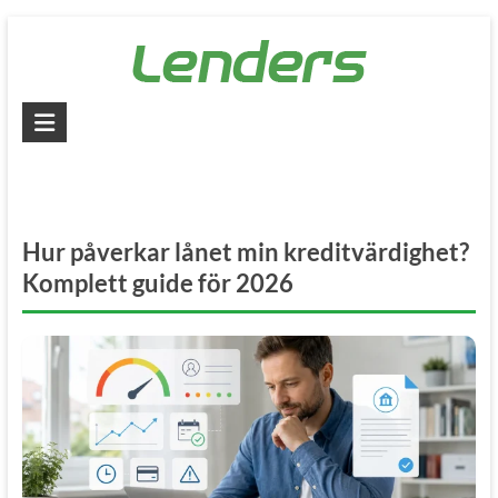
Skip
to
content
Lenders
–
Jämför
alla
Hur påverkar lånet min kreditvärdighet?
lån
Komplett guide för 2026
Jämför
billiga
lån
och
låna
pengar
snabbt