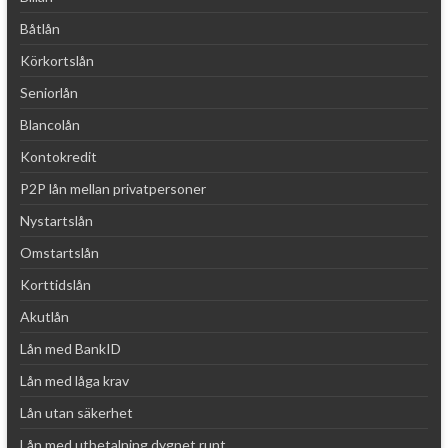
Båtlån
Körkortslån
Seniorlån
Blancolån
Kontokredit
P2P lån mellan privatpersoner
Nystartslån
Omstartslån
Korttidslån
Akutlån
Lån med BankID
Lån med låga krav
Lån utan säkerhet
Lån med utbetalning dygnet runt