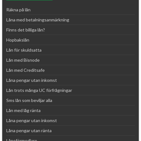
a
Räkna på lån
t
Låna med betalningsanmärkning
i
Finns det billiga lån?
v
e
Hopbakslån
:
Lån för skuldsatta
Lån med Bisnode
Lån med Creditsafe
Låna pengar utan inkomst
Lån trots många UC förfrågningar
Sms lån som beviljar alla
Lån med låg ränta
Låna pengar utan inkomst
Låna pengar utan ränta
Låneförmedlare