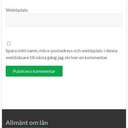
Webbplats
Spara mitt namn, min e-postadress och webbplats i denna
webbläsare till nästa gång jag skriver en kommentar.
A
l
t
e
r
Allmänt om lån
n