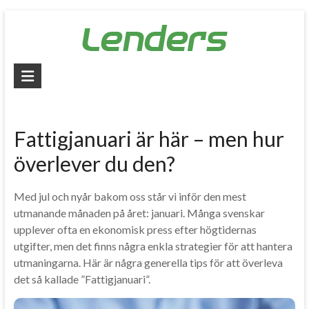
Skip
to
content
Lenders
–
Jämför
Fattigjanuari är här – men hur
alla
överlever du den?
lån
Med jul och nyår bakom oss står vi inför den mest
Jämför
utmanande månaden på året: januari. Många svenskar
billiga
upplever ofta en ekonomisk press efter högtidernas
lån
utgifter, men det finns några enkla strategier för att hantera
och
utmaningarna. Här är några generella tips för att överleva
låna
det så kallade ”Fattigjanuari”.
pengar
snabbt