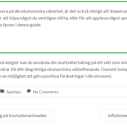
sera på din ekonomiska säkerhet, är det också viktigt att ibland u
 att köpa något du verkligen vill ha, eller för att uppleva något spe
 tipsen i denna guide.
trategier kan du använda din skatteåterbäring på ett sätt som in
 bidrar till ditt långsiktiga ekonomiska välbefinnande. Oavsett belo
 en möjlighet att göra positiva förändringar i din ekonomi.
Spartips
No Comments
ing på bostadsmarknaden
Inflatione