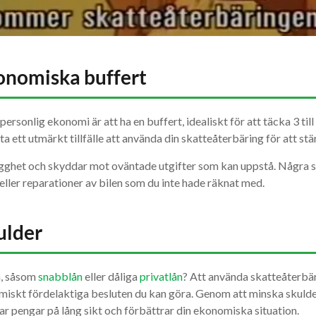
onomiska buffert
ersonlig ekonomi är att ha en buffert, idealiskt för att täcka 3 til
ta ett utmärkt tillfälle att använda din skatteåterbäring för att stä
gghet och skyddar mot oväntade utgifter som kan uppstå. Några s
ller reparationer av bilen som du inte hade räknat med.
ulder
a, såsom
snabblån
eller dåliga
privatlån
? Att använda skatteåterbär
miskt fördelaktiga besluten du kan göra. Genom att minska skulde
ar pengar på lång sikt och förbättrar din ekonomiska situation.