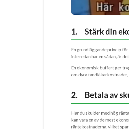
1. Stärk din ek
En grundläggande princip för p
inte redan har en sådan, är det
En ekonomisk buffert ger try
om dyra tandläkarkostnader, e
2. Betala av sk
Har du skulder med hög ränt
kan vara en av de mest ekono
räntekostnaderna, vilket spar