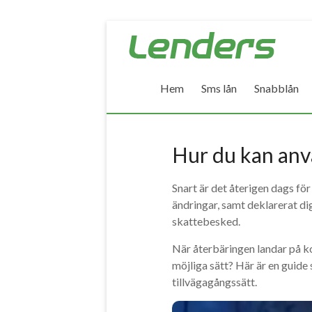
Skip
Lenders
to
–
content
Hem
Sms lån
Snabblån
Jämför
alla
lån
Hur du kan anv
Jämför
Snart är det återigen dags för
billiga
ändringar, samt deklarerat dig
lån
skattebesked.
och
låna
När återbäringen landar på k
pengar
möjliga sätt? Här är en guid
snabbt
tillvägagångssätt.