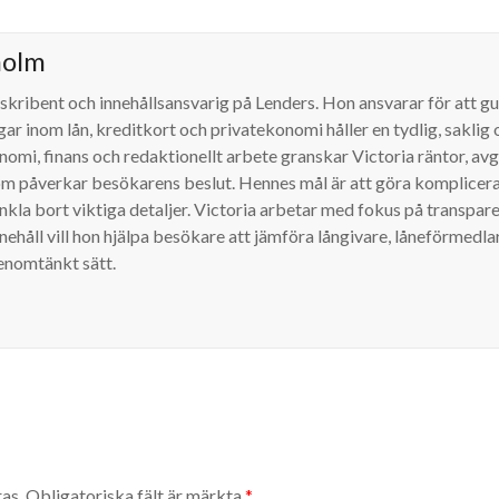
holm
 skribent och innehållsansvarig på Lenders. Hon ansvarar för att gu
ar inom lån, kreditkort och privatekonomi håller en tydlig, sakli
mi, finans och redaktionellt arbete granskar Victoria räntor, avgif
om påverkar besökarens beslut. Hennes mål är att göra komplicerad
renkla bort viktiga detaljer. Victoria arbetar med fokus på transpa
nnehåll vill hon hjälpa besökare att jämföra långivare, låneförmedl
enomtänkt sätt.
as.
Obligatoriska fält är märkta
*