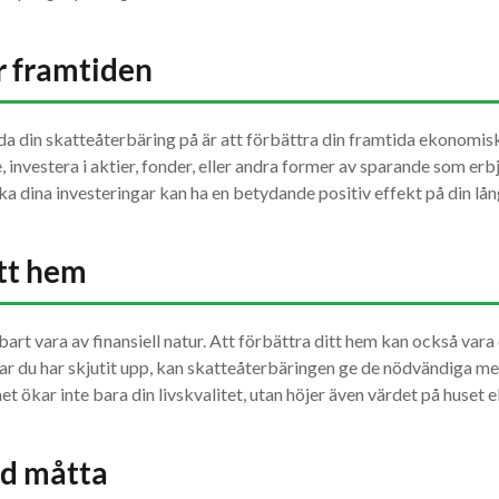
r framtiden
nda din skatteåterbäring på är att förbättra din framtida ekonomis
, investera i aktier, fonder, eller andra former av sparande som er
 öka dina investeringar kan ha en betydande positiv effekt på din l
tt hem
art vara av finansiell natur. Att förbättra ditt hem kan också vara
gar du har skjutit upp, kan skatteåterbäringen ge de nödvändiga med
t ökar inte bara din livskvalitet, utan höjer även värdet på huset e
d måtta