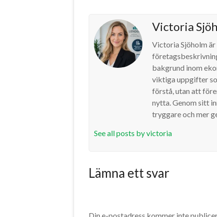
Victoria Sjö
Victoria Sjöholm är
företagsbeskrivning
bakgrund inom ekono
viktiga uppgifter s
förstå, utan att fö
nytta. Genom sitt i
tryggare och mer g
See all posts by victoria
Lämna ett svar
Din e-postadress kommer inte publicer