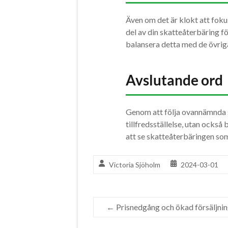
Även om det är klokt att foku
del av din skatteåterbäring för
balansera detta med de övriga
Avslutande ord
Genom att följa ovannämnda s
tillfredsställelse, utan också
att se skatteåterbäringen som
Victoria Sjöholm
2024-03-01
←
Prisnedgång och ökad försäljn