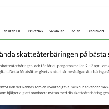
Lån utan UC
Privatlån
Samla lån
Bolån
Kreditkort
ända skatteåterbäringen på bästa 
 skatteåterbäringen, och i år får du pengarna mellan 9-12 april om 
italt. Detta förutsätter givetvis att du är berättigad återbäring, 
ontot kan det kännas som en oväntad gåva, men hur använder man
e som hjälper dig att maximera nyttan med din skatteåterbäring ge