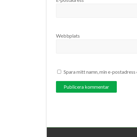
Webbplats
Spara mitt namn, min e-postadress 
A
l
t
e