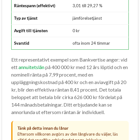
Räntespann (effektivt)
3,01 till 29,27 %
Typ av tjänst
jämförelsetjänst
Avgift till tjänsten
0 kr
Svarstid
ofta inom 24 timmar
Ett representativt exempel som Bankvertise anger: vid
ett
annuitetslån
på 400 000 kr med 12 års löptid och en
nominell ränta på 7,99 procent, med en
uppläggningskostnad på 400 kr och en aviavgift på 20
kr, blir den effektiva räntan 8,41 procent. Det totala
beloppet att betala blir cirka 626 000 kr fördelat på
144 månadsbetalningar. Ditt erbjudande kan se
annorlunda ut eftersom räntan är individuell.
Tänk på detta innan du lånar
Eftersom villkoren avgörs av den långivare du väljer, läs