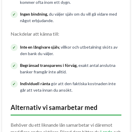
kommer ofta inom ett dygn.
Ingen bindning,
du väljer själv om du vill gå vidare med
något erbjudande.
Nackdelar att känna till:
Inte en långivare själv,
villkor och utbetalning sköts av
den bank du väljer.
Begränsad transparens i förväg,
exakt antal anslutna
banker framgår inte alltid.
Individuell ränta
gör att den faktiska kostnaden inte
går att veta innan du ansökt.
Alternativ vi samarbetar med
Behöver du ett liknande lån samarbetar vi däremot
med flera andra aktörer. Bland dem hittar du
Lendo
och