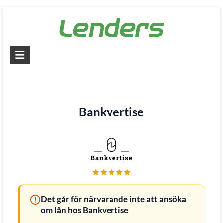
Skip
to
content
Lenders
–
Jämför
alla
Bankvertise
lån
Jämför
billiga
lån
och
låna
Det går för närvarande inte att ansöka
pengar
om lån hos Bankvertise
snabbt