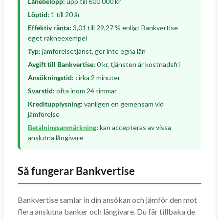
Lånebelopp:
upp till 600 000 kr
Löptid:
1 till 20 år
Effektiv ränta:
3,01 till 29,27 % enligt Bankvertise
eget räkneexempel
Typ:
jämförelsetjänst, ger inte egna lån
Avgift till Bankvertise:
0 kr, tjänsten är kostnadsfri
Ansökningstid:
cirka 2 minuter
Svarstid:
ofta inom 24 timmar
Kreditupplysning:
vanligen en gemensam vid
jämförelse
Betalningsanmärkning
:
kan accepteras av vissa
anslutna långivare
Så fungerar Bankvertise
Bankvertise samlar in din ansökan och jämför den mot
flera anslutna banker och långivare. Du får tillbaka de