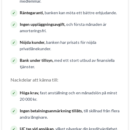
medlemmar.
Räntegaranti,
banken kan möta ett bättre erbjudande.
Ingen uppläggningsavgift,
och första månaden är
amorteringsfri.
Nöjda kunder,
banken har prisats för nöjda
privatlånekunder.
Bank under tillsyn,
med ett stort utbud av finansiella
tjänster.
Nackdelar att känna till:
Höga krav,
fast anställning och en månadslön på minst
20 000 kr.
Ingen betalningsanmärkning tillåts,
till skillnad från flera
andra långivare.
UC tas vid ansökan,
vilket påverkar din kreditvärdighet.