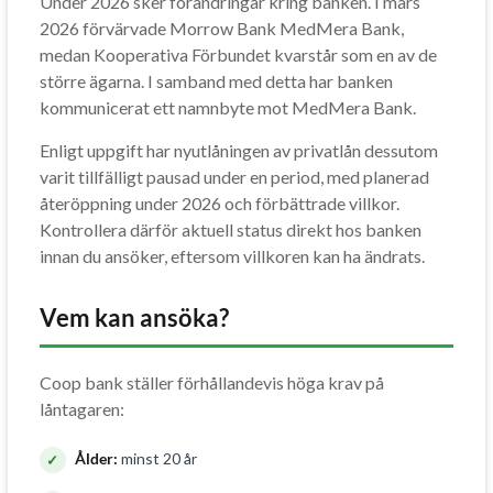
Under 2026 sker förändringar kring banken. I mars
2026 förvärvade Morrow Bank MedMera Bank,
medan Kooperativa Förbundet kvarstår som en av de
större ägarna. I samband med detta har banken
kommunicerat ett namnbyte mot MedMera Bank.
Enligt uppgift har nyutlåningen av privatlån dessutom
varit tillfälligt pausad under en period, med planerad
återöppning under 2026 och förbättrade villkor.
Kontrollera därför aktuell status direkt hos banken
innan du ansöker, eftersom villkoren kan ha ändrats.
Vem kan ansöka?
Coop bank ställer förhållandevis höga krav på
låntagaren:
Ålder:
minst 20 år