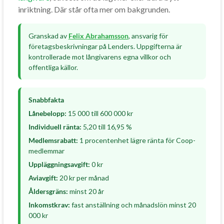
inriktning. Där står ofta mer om bakgrunden.
Granskad av
Felix Abrahamsson
, ansvarig för
företagsbeskrivningar på Lenders. Uppgifterna är
kontrollerade mot långivarens egna villkor och
offentliga källor.
Snabbfakta
Lånebelopp:
15 000 till 600 000 kr
Individuell ränta:
5,20 till 16,95 %
Medlemsrabatt:
1 procentenhet lägre ränta för Coop-
medlemmar
Uppläggningsavgift:
0 kr
Aviavgift:
20 kr per månad
Åldersgräns:
minst 20 år
Inkomstkrav:
fast anställning och månadslön minst 20
000 kr