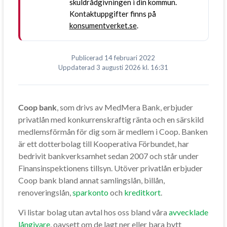
skuldrådgivningen i din kommun.
Kontaktuppgifter finns på
konsumentverket.se
.
Publicerad
14 februari 2022
Uppdaterad
3 augusti 2026
kl. 16:31
Coop bank
, som drivs av MedMera Bank, erbjuder
privatlån med konkurrenskraftig ränta och en särskild
medlemsförmån för dig som är medlem i Coop. Banken
är ett dotterbolag till Kooperativa Förbundet, har
bedrivit bankverksamhet sedan 2007 och står under
Finansinspektionens tillsyn. Utöver privatlån erbjuder
Coop bank bland annat samlingslån, billån,
renoveringslån,
sparkonto
och
kreditkort
.
Vi listar bolag utan avtal hos oss bland våra
avvecklade
långivare
, oavsett om de lagt ner eller bara bytt