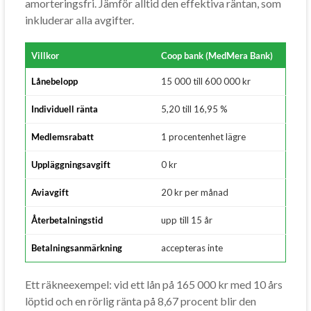
amorteringsfri. Jämför alltid den effektiva räntan, som
inkluderar alla avgifter.
Villkor
Coop bank (MedMera Bank)
Lånebelopp
15 000 till 600 000 kr
Individuell ränta
5,20 till 16,95 %
Medlemsrabatt
1 procentenhet lägre
Uppläggningsavgift
0 kr
Aviavgift
20 kr per månad
Återbetalningstid
upp till 15 år
Betalningsanmärkning
accepteras inte
Ett räkneexempel: vid ett lån på 165 000 kr med 10 års
löptid och en rörlig ränta på 8,67 procent blir den