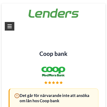
Skip
to
content
Lenders
–
Jämför
alla
Coop bank
lån
Jämför
billiga
lån
och
låna
Det går för närvarande inte att ansöka
pengar
om lån hos Coop bank
snabbt