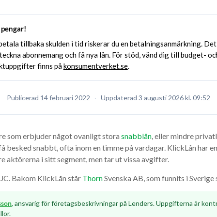
 pengar!
etala tillbaka skulden i tid riskerar du en betalningsanmärkning. Det 
 teckna abonnemang och få nya lån. För stöd, vänd dig till budget- oc
tuppgifter finns på
konsumentverket.se
.
Publicerad
14 februari 2022
·
Uppdaterad
3 augusti 2026
kl. 09:52
re som erbjuder något ovanligt stora
snabblån
, eller mindre priva
å besked snabbt, ofta inom en timme på vardagar. KlickLån har en 
are aktörerna i sitt segment, men tar ut vissa avgifter.
 UC. Bakom KlickLån står
Thorn
Svenska AB, som funnits i Sverige
sson
, ansvarig för företagsbeskrivningar på Lenders. Uppgifterna är kont
lor.