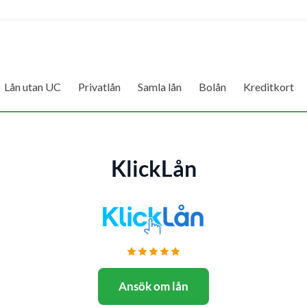
Lån utan UC
Privatlån
Samla lån
Bolån
Kreditkort
KlickLån
Ansök om lån