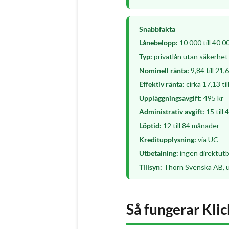
Snabbfakta
Lånebelopp:
10 000 till 40 0
Typ:
privatlån utan säkerhet
Nominell ränta:
9,84 till 21,
Effektiv ränta:
cirka 17,13 ti
Uppläggningsavgift:
495 kr
Administrativ avgift:
15 till
Löptid:
12 till 84 månader
Kreditupplysning:
via UC
Utbetalning:
ingen direktutbe
Tillsyn:
Thorn Svenska AB, u
Så fungerar Kli