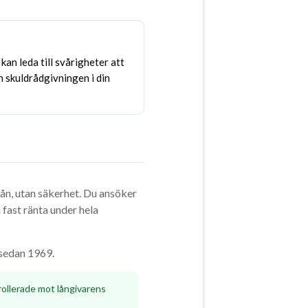
kan leda till svårigheter att
h skuldrådgivningen i din
tlån, utan säkerhet. Du ansöker
fast ränta under hela
 sedan 1969.
rollerade mot långivarens