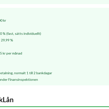
00 kr
60 % (fast, sätts individuellt)
ll 29,99 %
 45 kr per månad
talning, normalt 1 till 2 bankdagar
nder Finansinspektionen
ckLån