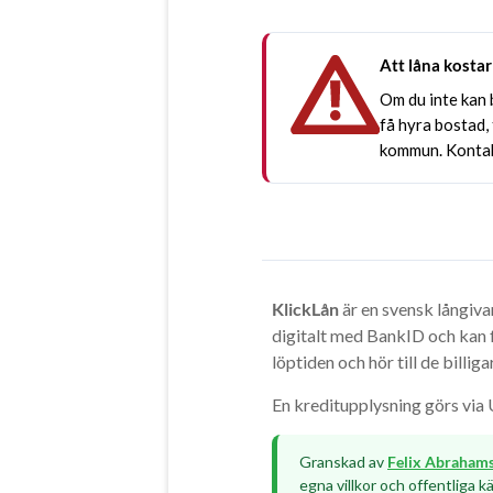
Att låna kostar
Om du inte kan b
få hyra bostad,
kommun. Kontak
KlickLån
är en svensk långiva
digitalt med BankID och kan f
löptiden och hör till de billig
En kreditupplysning görs via
Granskad av
Felix Abraham
egna villkor och offentliga käl