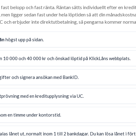
fast belopp och fast ränta. Räntan sätts individuellt efter en kredi
men ligger sedan fast under hela löptiden så att din månadskostna
C och erbjuder inte direktutbetalning, så pengarna kommer normalt
ån
högst upp på sidan.
an 10 000 och 40 000 kr och önskad löptid på KlickLåns webbplats.
pgifter och signera ansökan med BankID.
itprövning med en kreditupplysning via UC.
inom en timme under kontorstid.
as lånet ut, normalt inom 1 till 2 bankdagar. Du kan lösa lånet i fört