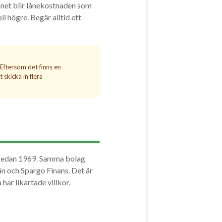
annet blir lånekostnaden som
li högre. Begär alltid ett
 Eftersom det finns en
 skicka in flera
.
t sedan 1969. Samma bolag
n och Spargo Finans. Det är
har likartade villkor.