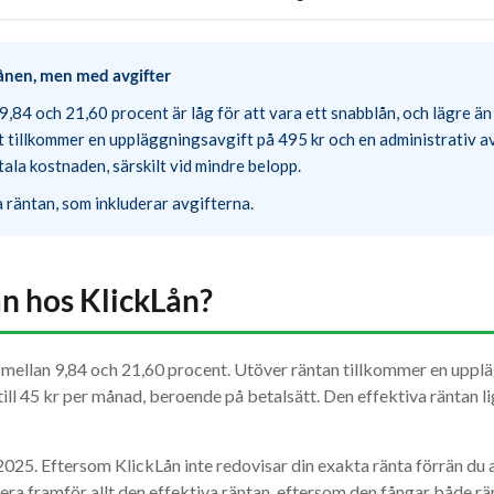
lånen, men med avgifter
9,84 och 21,60 procent är låg för att vara ett snabblån, och lägre ä
tillkommer en uppläggningsavgift på 495 kr och en administrativ avgi
tala kostnaden, särskilt vid mindre belopp.
a räntan, som inkluderar avgifterna.
ån hos KlickLån?
l, mellan 9,84 och 21,60 procent. Utöver räntan tillkommer en uppl
till 45 kr per månad, beroende på betalsätt. Den effektiva räntan li
025. Eftersom KlickLån inte redovisar din exakta ränta förrän du a
era framför allt den effektiva räntan, eftersom den fångar både rän