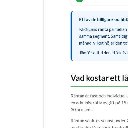
Ett av de billigare snabb
KlickLåns ränta på mellan 
samma segment. Samtidigt 
månad, vilket höjer den to
Jämför alltid den effektiv
Vad kostar ett l
Räntan är fast och individuel
en administrativ avgift på 15 
30 procent.
Räntan sänktes senast under 2
med andra långivare. Kontroll