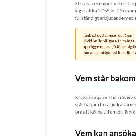
Ett räkneexempel: vid ett lån
lägst cirka 3 055 kr. Eftersom
fullständigt erbjudande med ef
Tänk på detta innan du lånar
KlickLån är billigare än många
uppläggningsavgift lönar sig lå
låneansökningar på kort tid. Lå
Vem står bakom
KlickLån ägs av Thorn Svensk
står bakom flera andra varu
bra att känna till om du jämfö
Vem kan ansöka