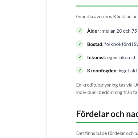
Grundkraven hos KlickLån är 
Ålder:
mellan 20 och 75 
Bostad:
folkbokförd i S
Inkomst:
egen inkomst
Kronofogden:
inget akt
En kreditupplysning tas via U
individuell bedömning från fall 
Fördelar och na
Det finns både fördelar och 