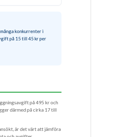
n många konkurrenter i
ft på 15 till 45 kr per
äggningsavgift på 495 kr och
gger därmed på cirka 17 till
nsökt, är det värt att jämföra
ta och avgifter.