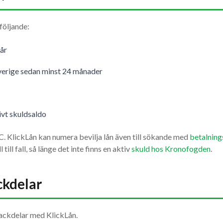
följande:
år
verige sedan minst 24 månader
ivt skuldsaldo
C. KlickLån kan numera bevilja lån även till sökande med
betalnin
till fall, så länge det inte finns en aktiv
skuld hos Kronofogden
.
ckdelar
nackdelar med KlickLån.