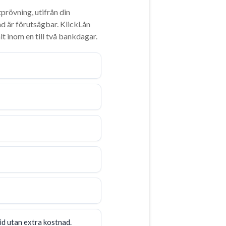
tprövning, utifrån din
d är förutsägbar. KlickLån
 inom en till två bankdagar.
id utan extra kostnad.