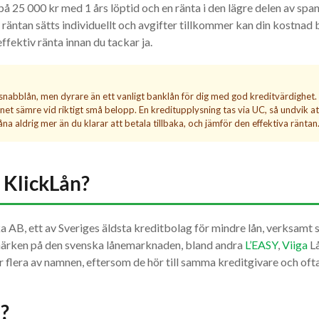
 på 25 000 kr med 1 års löptid och en ränta i den lägre delen av sp
 räntan sätts individuellt och avgifter tillkommer kan din kostnad b
fektiv ränta innan du tackar ja.
 snabblån, men dyrare än ett vanligt banklån för dig med god kreditvärdighet.
net sämre vid riktigt små belopp. En kreditupplysning tas via UC, så undvik att
na aldrig mer än du klarar att betala tillbaka, och jämför den effektiva räntan
 KlickLån?
a AB, ett av Sveriges äldsta kreditbolag för mindre lån, verksam
märken på den svenska lånemarknaden, bland andra
L’EASY
,
Viiga
Lå
r flera av namnen, eftersom de hör till samma kreditgivare och ofta 
?