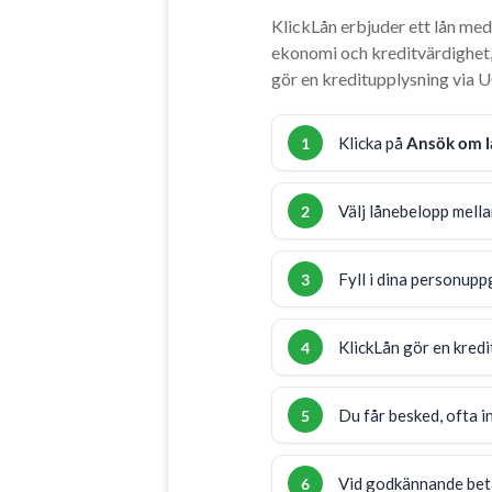
KlickLån erbjuder ett lån med 
ekonomi och kreditvärdighet, 
gör en kreditupplysning via U
Klicka på
Ansök om l
Välj lånebelopp mell
Fyll i dina personup
KlickLån gör en kred
Du får besked, ofta 
Vid godkännande betal