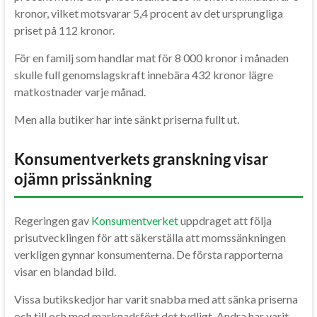
kronor, vilket motsvarar 5,4 procent av det ursprungliga
priset på 112 kronor.
För en familj som handlar mat för 8 000 kronor i månaden
skulle full genomslagskraft innebära 432 kronor lägre
matkostnader varje månad.
Men alla butiker har inte sänkt priserna fullt ut.
Konsumentverkets granskning visar
ojämn prissänkning
Regeringen gav
Konsumentverket
uppdraget att följa
prisutvecklingen för att säkerställa att momssänkningen
verkligen gynnar konsumenterna. De första rapporterna
visar en blandad bild.
Vissa butikskedjor har varit snabba med att sänka priserna
och till och med marknadsfört det tydligt. Andra har varit