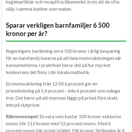
hygienartiklar och receptfria läkemedel, trots att de ofta
säljs i samma butiker som maten.
Sparar verkligen barnfamiljer 6 500
kronor per år?
Regeringens beräkning om 6 500 kronor i årlig besparing
för en barnfamilj baseras på att hela momssänkningen når
konsumenterna. I praktiken beror det på hur mycket
konkurrens det finns i din lokala matbutik.
En momssänkning från 12 till 6 procent ger en
prisminskning på 5,4 procent – inte 6 procent som många
tror. Det beror på att momsen läggs på priset före skatt,
inte på slutpriset.
Räkneexempel:
En vara som kostar 100 kronor exklusive
moms blir 112 kronor med 12 procent moms. Med 6
procent moms blir priset istället 106 kronor. Skillnaden är 6