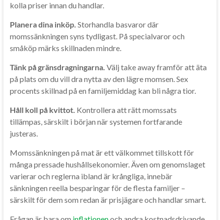
kolla priser innan du handlar.
Planera dina inköp.
Storhandla basvaror där
momssänkningen syns tydligast. På specialvaror och
småköp märks skillnaden mindre.
Tänk på gränsdragningarna.
Välj take away framför att äta
på plats om du vill dra nytta av den lägre momsen. Sex
procents skillnad på en familjemiddag kan bli några tior.
Håll koll på kvittot.
Kontrollera att rätt momssats
tillämpas, särskilt i början när systemen fortfarande
justeras.
Momssänkningen på mat är ett välkommet tillskott för
många pressade hushållsekonomier. Även om genomslaget
varierar och reglerna ibland är krångliga, innebär
sänkningen reella besparingar för de flesta familjer –
särskilt för dem som redan är prisjägare och handlar smart.
Frågan är bara om
inflationen
och andra kostnadsdrivande