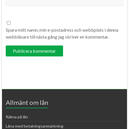
Spara mitt namn, min e-postadress och webbplats i denna
webbläsare till nästa gång jag skriver en kommentar.
A
l
t
e
r
Allmänt om lån
n
a
Räkna på lån
t
Låna med betalningsanmärkning
i