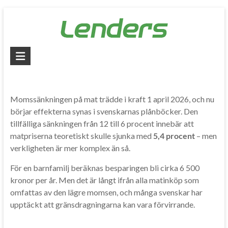
Skip
to
content
Lenders
–
Jämför
Momssänkningen på mat trädde i kraft 1 april 2026, och nu
alla
börjar effekterna synas i svenskarnas plånböcker. Den
tillfälliga sänkningen från 12 till 6 procent innebär att
lån
matpriserna teoretiskt skulle sjunka med
5,4 procent
– men
verkligheten är mer komplex än så.
Jämför
billiga
För en barnfamilj beräknas besparingen bli cirka 6 500
lån
kronor per år. Men det är långt ifrån alla matinköp som
och
omfattas av den lägre momsen, och många svenskar har
låna
upptäckt att gränsdragningarna kan vara förvirrande.
pengar
snabbt