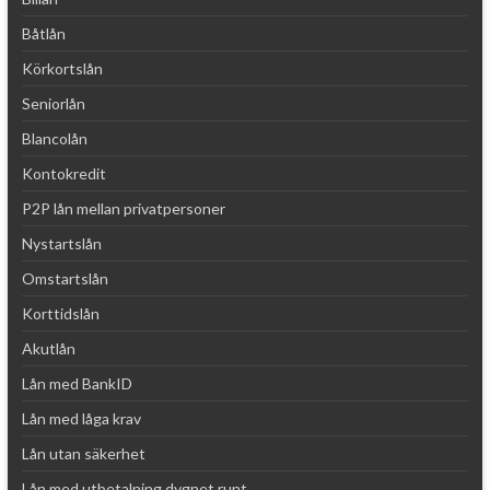
Båtlån
Körkortslån
Seniorlån
Blancolån
Kontokredit
P2P lån mellan privatpersoner
Nystartslån
Omstartslån
Korttidslån
Akutlån
Lån med BankID
Lån med låga krav
Lån utan säkerhet
Lån med utbetalning dygnet runt