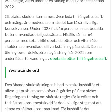
vräkningar, vilket innebär en ökning med 17 procent sedan
2022.
Obetalda skulder kan numera även leda till fängelsestraff,
och många är omedvetna om att det kan få så allvarliga
konsekvenser. Under 2023 fick 16 personer sina obetalda
böter omvandlade till just sådana. Hittills i år har 64
personer med totalt 686 obetalda böter och viten fått
skulderna omvandlade till verkställning på anstalt. Denna
ökning beror delvis på en lagändring från 2021 som
underlättar förvandling av
obetalda böter till fängelsestraff
.
Avslutande ord
Den ökande skuldsättningen bland svenska hushåll är ett
allvarligt problem som kräver åtgärder på flera nivåer.
Regeringens förslag om skärpta regler för krediter och
förbättrat konsumentskydd är dock viktiga steg mot att
skapa en hållbar kreditmarknad. För hushåll är det