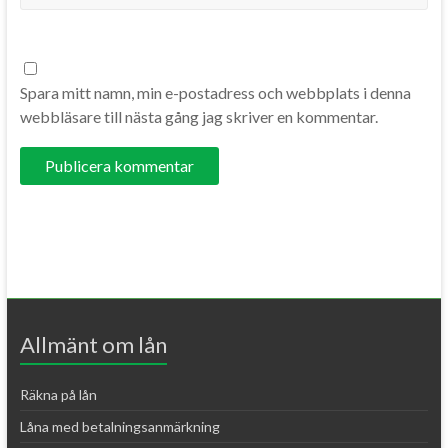
Spara mitt namn, min e-postadress och webbplats i denna
webbläsare till nästa gång jag skriver en kommentar.
A
l
t
e
r
Allmänt om lån
n
a
Räkna på lån
t
Låna med betalningsanmärkning
i