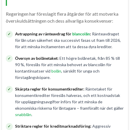
Regeringen har föreslagit flera åtgärder för att motverka
överskuldsättningen och dess allvarliga konsekvenser:
Avtrappning av ränteavdrag för
blancolån
:
Ränteavdraget
för lån utan säkerhet ska successivt fasas ut fram till 2026,
för att minska incitamenten att ta dessa dyra krediter.
Översyn av bolånetaket:
Ett högre bolånetak, från 85 % till
90 %, föreslås för att minska behovet av blancolån för
kontantinsatser vid
bolån
, särskilt för unga och
förstagångsköpare.
Skärpta regler för konsumentkrediter:
Räntetaket för
konsumentkrediter föreslås halveras, och ett kostnadstak
för uppläggningsavgifter införs för att minska de
ekonomiska riskerna för låntagare – framförallt när det gäller
snabblån
.
Striktare regler för kreditmarknadsföring:
Aggressiv