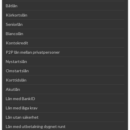
Båtlån
Körkortslån
Seniorlån
Blancolån
Kontokredit
P2P lån mellan privatpersoner
Nystartslån
Omstartslån
Korttidslån
Akutlån
Lån med BankID
Lån med låga krav
Lån utan säkerhet
Lån med utbetalning dygnet runt