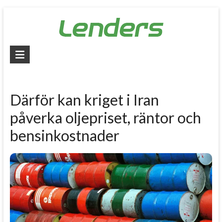
Skip
to
content
Lenders
–
Jämför
Därför kan kriget i Iran
alla
påverka oljepriset, räntor och
lån
bensinkostnader
Jämför
billiga
lån
och
låna
pengar
snabbt