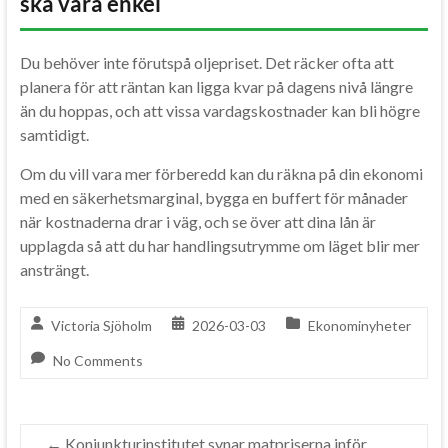
ska vara enkel
Du behöver inte förutspå oljepriset. Det räcker ofta att
planera för att räntan kan ligga kvar på dagens nivå längre
än du hoppas, och att vissa vardagskostnader kan bli högre
samtidigt.
Om du vill vara mer förberedd kan du räkna på din ekonomi
med en säkerhetsmarginal, bygga en buffert för månader
när kostnaderna drar i väg, och se över att dina lån är
upplagda så att du har handlingsutrymme om läget blir mer
ansträngt.
Victoria Sjöholm
2026-03-03
Ekonominyheter
No Comments
←
Konjunkturinstitutet synar matpriserna inför