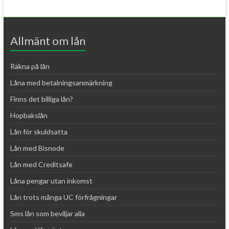
l
t
e
r
Allmänt om lån
n
a
Räkna på lån
t
Låna med betalningsanmärkning
i
Finns det billiga lån?
v
e
Hopbakslån
:
Lån för skuldsatta
Lån med Bisnode
Lån med Creditsafe
Låna pengar utan inkomst
Lån trots många UC förfrågningar
Sms lån som beviljar alla