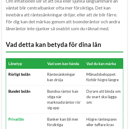
Om inflationen ser ut att öka eller sjunka långsammare än
väntat blir centralbanker ofta mer försiktiga. Det kan
innebära att räntesänkningar dröjer, eller att de blir färre.
För dig kan det märkas genom att boenderäntor och andra
låneräntor inte sjunker så snabbt som du räknat med.
Vad detta kan betyda för dina lån
Lånetyp
Vad som kan hända
Vad du kan märka
Rörligt bolån
Räntesänkningar
Månadsbeloppet
kan dröja
förblir högre längre
Bundet bolån
Bundna räntor kan
Dyrare att binda om
stiga när
du snart ska lägga
marknadsräntor rör
om
sig upp
Privatlån
Banker kan bli mer
Högre räntespann
försiktiga
eller tuffare krav