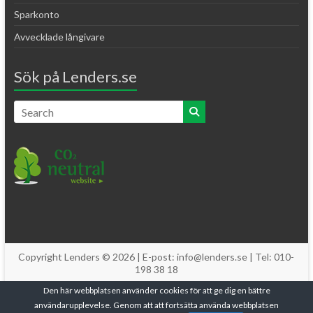
Sparkonto
Avvecklade långivare
Sök på Lenders.se
Copyright Lenders © 2026 | E-post: info@lenders.se | Tel: 010-
198 38 18
Den här webbplatsen använder cookies för att ge dig en bättre
Om Lenders
Kontakt
Allmänna villkor
Cookies
Integritetspolicy
användarupplevelse. Genom att att fortsätta använda webbplatsen
DMCA
Nyhetsbrev