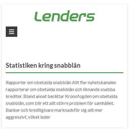
Skip
to
content
Lenders
–
Jämför
alla
Statistiken kring snabblån
lån
Rapporter om obetalda snabblån Allt fler nyhetskanalen
Jämför
rapporterar om obetalda snabblån och liknande snabba
billiga
krediter. Bland annat berättar Kronofogden om obetalda
lån
snabblån, som blir ett allt större problem för samhället.
och
Banker och kreditgivare marknadsför sig allt mer
låna
aggressivt, vilket leder
pengar
snabbt