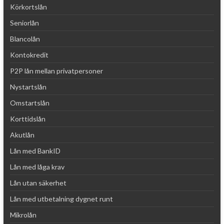
Körkortslån
Seniorlån
Blancolån
Kontokredit
P2P lån mellan privatpersoner
Nystartslån
Omstartslån
Korttidslån
Akutlån
Lån med BankID
Lån med låga krav
Lån utan säkerhet
Lån med utbetalning dygnet runt
Mikrolån