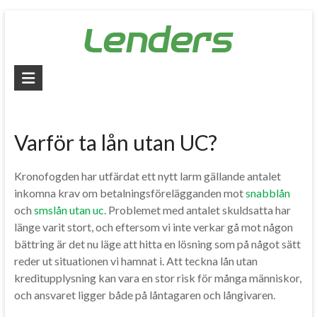
Skip
to
content
Lenders
–
Jämför
Varför ta lån utan UC?
alla
lån
Kronofogden har utfärdat ett nytt larm gällande antalet
inkomna krav om betalningsförelägganden mot
snabblån
Jämför
och
smslån utan uc
. Problemet med antalet skuldsatta har
billiga
länge varit stort, och eftersom vi inte verkar gå mot någon
lån
bättring är det nu läge att hitta en lösning som på något sätt
och
reder ut situationen vi hamnat i. Att teckna lån utan
låna
kreditupplysning kan vara en stor risk för många människor,
pengar
och ansvaret ligger både på låntagaren och långivaren.
snabbt