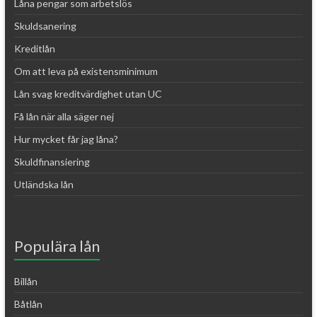
Låna pengar som arbetslös
Skuldsanering
Kreditlån
Om att leva på existensminimum
Lån svag kreditvärdighet utan UC
Få lån när alla säger nej
Hur mycket får jag låna?
Skuldfinansiering
Utländska lån
Populära lån
Billån
Båtlån