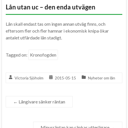
Lån utan uc – den enda utvägen
Lån skall endast tas om ingen annan utväg finns, och
eftersom fler och fler hamnar i ekonomisk knipa ökar
antalet utfärdade lån stadigt.
Tagged on:
Kronofogden
Victoria Sjöholm
2015-05-15
Nyheter om lån
←
Långivare sänker räntan
Minusräntan kan sänkas ytterligare
→