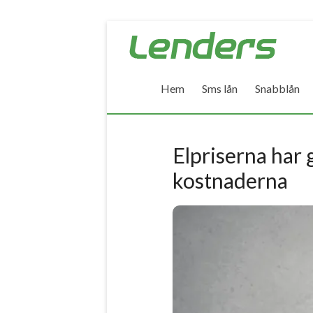
Skip
Lenders
to
–
content
Hem
Sms lån
Snabblån
Jämför
alla
lån
Elpriserna har 
kostnaderna
Jämför
billiga
lån
och
låna
pengar
snabbt