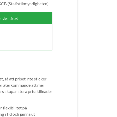
 SCB (Statistikmyndigheten).
gående månad
, så att priset inte sticker
yfter återkommande att mer
rs skapar stora prisskillnader
 flexibilitet på
g i tid och jämna ut