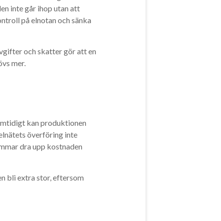
n inte går ihop utan att
ontroll på elnotan och sänka
gifter och skatter gör att en
övs mer.
amtidigt kan produktionen
elnätets överföring inte
 timmar dra upp kostnaden
n bli extra stor, eftersom