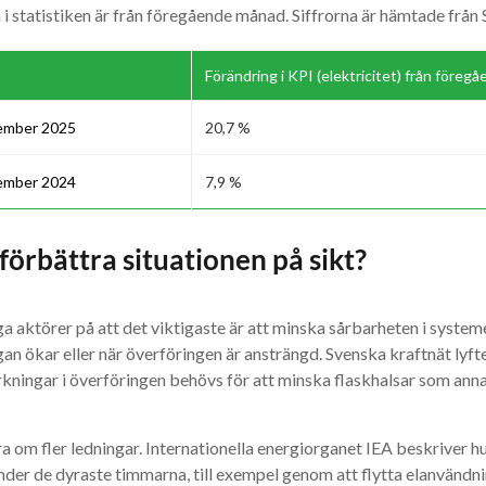
 statistiken är från föregående månad. Siffrorna är hämtade från
Förändring i KPI (elektricitet) från före
cember 2025
20,7 %
cember 2024
7,9 %
 förbättra situationen på sikt?
ga aktörer på att det viktigaste är att minska sårbarheten i systemet
rågan ökar eller när överföringen är ansträngd. Svenska kraftnät l
ärkningar i överföringen behövs för att minska flaskhalsar som anna
a om fler ledningar. Internationella energiorganet IEA beskriver hur
nder de dyraste timmarna, till exempel genom att flytta elanvändnin