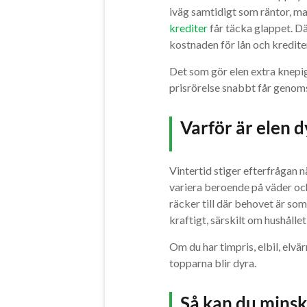
iväg samtidigt som räntor, ma
krediter
får täcka glappet. Dä
kostnaden för lån och kredite
Det som gör elen extra knepig
prisrörelse snabbt får genom
Varför är elen d
Vintertid stiger efterfrågan
variera beroende på väder och 
räcker till där behovet är so
kraftigt, särskilt om hushålle
Om du har timpris, elbil, elvä
topparna blir dyra.
Så kan du mins