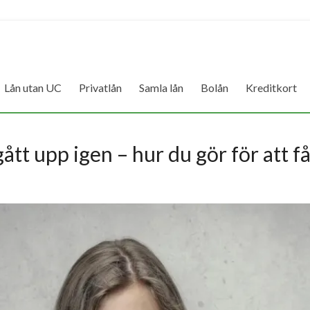
Lån utan UC
Privatlån
Samla lån
Bolån
Kreditkort
gått upp igen – hur du gör för att f