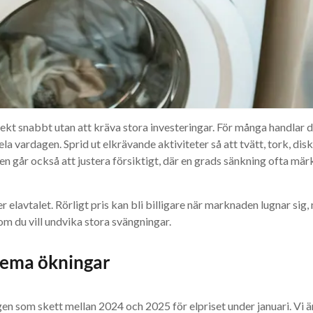
ekt snabbt utan att kräva stora investeringar. För många handlar 
la vardagen. Sprid ut elkrävande aktiviteter så att tvätt, tork, di
 går också att justera försiktigt, där en grads sänkning ofta märk
ver elavtalet. Rörligt pris kan bli billigare när marknaden lugnar sig
om du vill undvika stora svängningar.
rema ökningar
en som skett mellan 2024 och 2025 för elpriset under januari. Vi är