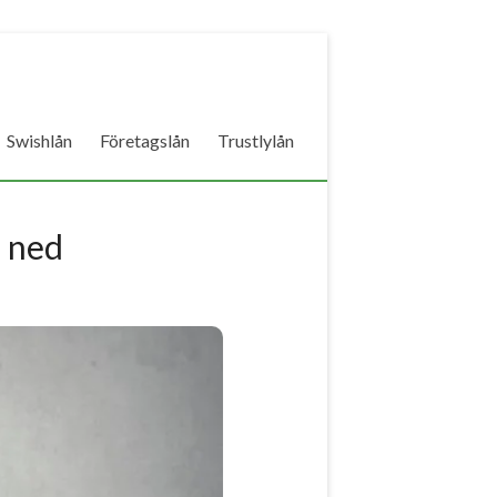
Swishlån
Företagslån
Trustlylån
å ned