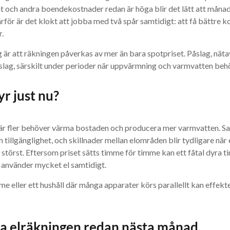
t och andra boendekostnader redan är höga blir det lätt att månade
rför är det klokt att jobba med två spår samtidigt: att få bättre k
r.
 är att räkningen påverkas av mer än bara spotpriset. Påslag, nätav
slag, särskilt under perioder när uppvärmning och varmvatten beh
yr just nu?
 när fler behöver värma bostaden och producera mer varmvatten. S
tillgänglighet, och skillnader mellan elområden blir tydligare när 
m störst. Eftersom priset sätts timme för timme kan ett fåtal dyra
t använder mycket el samtidigt.
rme eller ett hushåll där många apparater körs parallellt kan effekte
ka elräkningen redan nästa månad