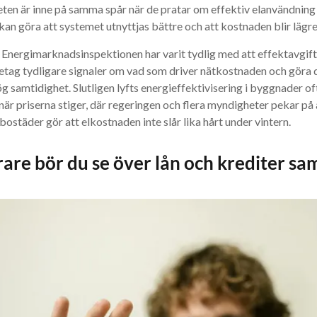
ten är inne på samma spår när de pratar om effektiv elanvändning 
kan göra att systemet utnyttjas bättre och att kostnaden blir lägre
 Energimarknadsinspektionen har varit tydlig med att effektavgifter
öretag tydligare signaler om vad som driver nätkostnaden och göra d
 samtidighet. Slutligen lyfts energieffektivisering i byggnader of
är priserna stiger, där regeringen och flera myndigheter pekar på a
bostäder gör att elkostnaden inte slår lika hårt under vintern.
rare bör du se över lån och krediter sa